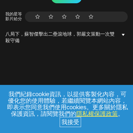
我的星等
影片給分
八局下，蘇智傑擊出二壘滾地球，郭嚴文策動一次雙
殺守備
我們紀錄cookie資訊，以提供客製化內容，可
{{notifyMsg}}
優化您的使用體驗，若繼續閱覽本網站內容，
常見問題
線上客服
服務條款
隱私權保護
即表示您同意我們使用cookies。更多關於隱私
保護資訊，請閱覽我們的
隱私權保護政策
。
中華電信股份有限公司個人家庭分公司
(統一編號：96979949) © 2026