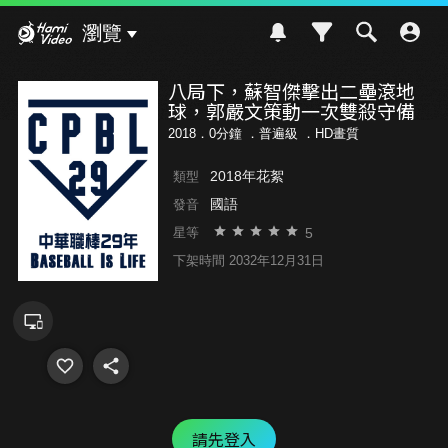
Hami Video
瀏覽
八局下，蘇智傑擊出二壘滾地
球，郭嚴文策動一次雙殺守備
2018．0分鐘 ．
普遍級
．HD畫質
2018年花絮
類型
國語
發音
5
星等
下架時間 2032年12月31日
請先登入