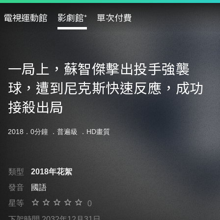
電視運動館
影劇館⁺
單次付費
一局上，蘇智傑擊出投手強襲
球，遭到尼克斯快速反應，成功
接殺出局
2018．0分鐘 ．
普遍級
．HD畫質
類型
2018年花絮
發音
國語
星等
0
下架時間 2032年12月31日