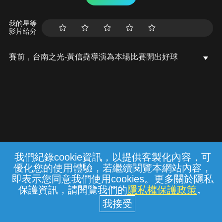
我的星等
影片給分
賽前，台南之光-黃信堯導演為本場比賽開出好球
我們紀錄cookie資訊，以提供客製化內容，可
{{notifyMsg}}
優化您的使用體驗，若繼續閱覽本網站內容，
常見問題
線上客服
服務條款
隱私權保護
即表示您同意我們使用cookies。更多關於隱私
保護資訊，請閱覽我們的
隱私權保護政策
。
中華電信股份有限公司個人家庭分公司
(統一編號：96979949) © 2026