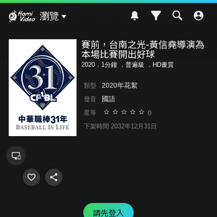
Hami Video
瀏覽
賽前，台南之光-黃信堯導演為
本場比賽開出好球
2020．1分鐘 ．
普遍級
．HD畫質
2020年花絮
類型
國語
發音
0
星等
下架時間 2032年12月31日
請先登入