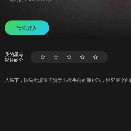
請先登入
我的星等
影片給分
八局下，陳禹勳讓詹子賢擊出投手前的彈跳球，與郭嚴文的