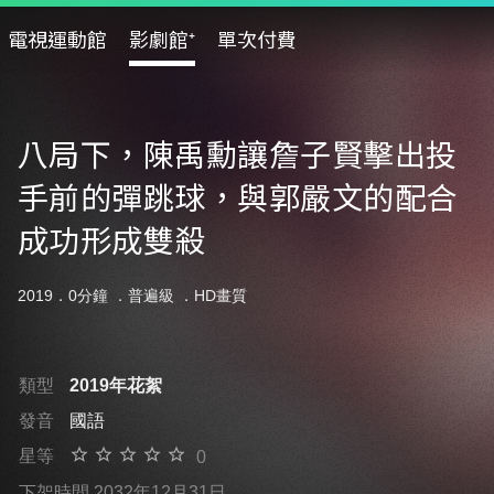
電視運動館
影劇館⁺
單次付費
八局下，陳禹勳讓詹子賢擊出投
手前的彈跳球，與郭嚴文的配合
成功形成雙殺
2019．0分鐘 ．
普遍級
．HD畫質
類型
2019年花絮
發音
國語
星等
0
下架時間 2032年12月31日