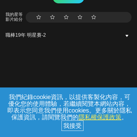
我的星等
影片給分
職棒19年 明星賽-2
我們紀錄cookie資訊，以提供客製化內容，可
{{notifyMsg}}
優化您的使用體驗，若繼續閱覽本網站內容，
常見問題
線上客服
服務條款
隱私權保護
即表示您同意我們使用cookies。更多關於隱私
保護資訊，請閱覽我們的
隱私權保護政策
。
中華電信股份有限公司個人家庭分公司
(統一編號：96979949) © 2026