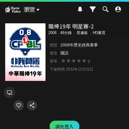
Hami Video
瀏覽
職棒19年 明星賽-2
2008．48分鐘 ．
普遍級
．HD畫質
2008年歷史經典賽事
類型
國語
發音
0
星等
下架時間 2032年12月31日
請先登入