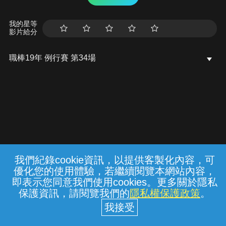
我的星等
影片給分
職棒19年 例行賽 第34場
我們紀錄cookie資訊，以提供客製化內容，可
{{notifyMsg}}
優化您的使用體驗，若繼續閱覽本網站內容，
常見問題
線上客服
服務條款
隱私權保護
即表示您同意我們使用cookies。更多關於隱私
保護資訊，請閱覽我們的
隱私權保護政策
。
中華電信股份有限公司個人家庭分公司
(統一編號：96979949) © 2026