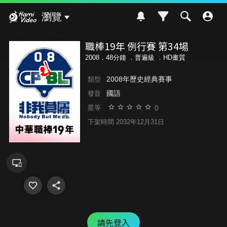
Hami Video
瀏覽
職棒19年 例行賽 第34場
2008．48分鐘 ．
普遍級
．HD畫質
2008年歷史經典賽事
類型
國語
發音
0
星等
下架時間 2032年12月31日
請先登入