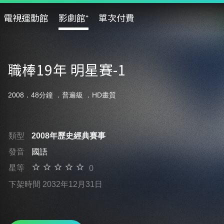
電視運動館
影劇館⁺
單次付費
職棒19年 明星賽-1
2008．48分鐘 ．
普遍級
．HD畫質
類型
2008年歷史經典賽事
發音
國語
星等
0
下架時間 2032年12月31日