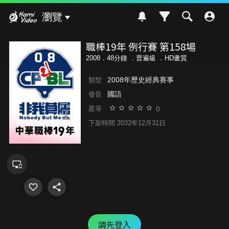
Hami Video
瀏覽
職棒19年 例行賽 第158場
2008．48分鐘 ．
普遍級
．HD畫質
2008年歷史經典賽事
類型
國語
發音
0
星等
下架時間 2032年12月31日
請先登入