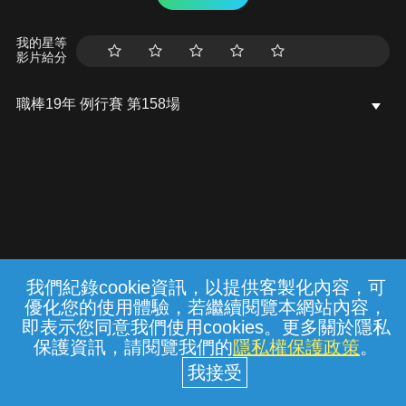
我的星等
影片給分
職棒19年 例行賽 第158場
我們紀錄cookie資訊，以提供客製化內容，可
{{notifyMsg}}
優化您的使用體驗，若繼續閱覽本網站內容，
常見問題
線上客服
服務條款
隱私權保護
即表示您同意我們使用cookies。更多關於隱私
保護資訊，請閱覽我們的
隱私權保護政策
。
中華電信股份有限公司個人家庭分公司
(統一編號：96979949) © 2026