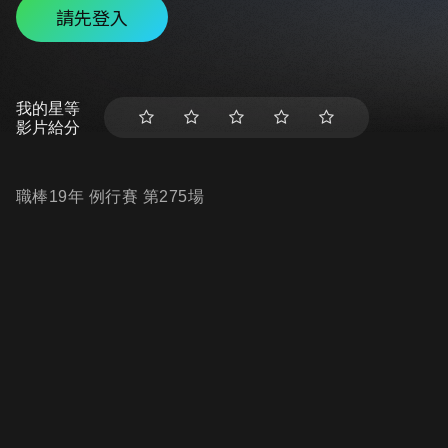
請先登入
我的星等
影片給分
職棒19年 例行賽 第275場