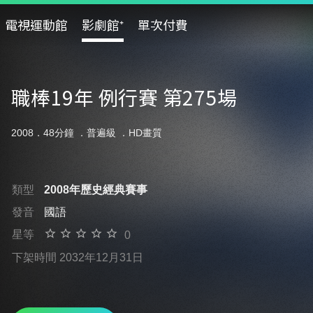
電視運動館
影劇館⁺
單次付費
職棒19年 例行賽 第275場
2008．48分鐘 ．
普遍級
．HD畫質
類型
2008年歷史經典賽事
發音
國語
星等
0
下架時間 2032年12月31日