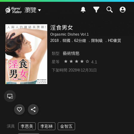
Hami Video
瀏覽
淫食男女
Orgasmic Dishes Vol.1
2018．韓國．62分鐘 ．
限制級
．HD畫質
藝術情慾
類型
4.1
星等
下架時間 2028年12月31日
演員
李恩美
李彩林
金智五