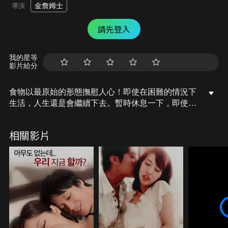
金詹姆士
導演
請先登入
我的星等
影片給分
食物以最原始的形態撫慰人心！即使在困難的情況下
生活，人生還是會繼續下去。暫時休息一下，即使平
凡也無妨。人在難過時會感到空虛，渴求玄妙深沉愛
戀滋味的人們，聚集在這間特別的慾望食堂……
相關影片