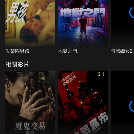
失樂園男孩
地獄之門.
暗黑繼女2
相關影片
6.1