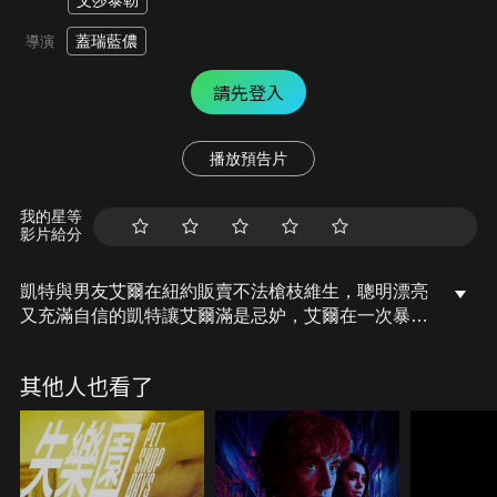
艾莎泰勒
蓋瑞藍儂
導演
請先登入
播放預告片
我的星等
影片給分
凱特與男友艾爾在紐約販賣不法槍枝維生，聰明漂亮
又充滿自信的凱特讓艾爾滿是忌妒，艾爾在一次暴怒
下出手對她施暴，凱特失望透頂之際決定與三位密友
展開一連串縝密的報復行動…
其他人也看了