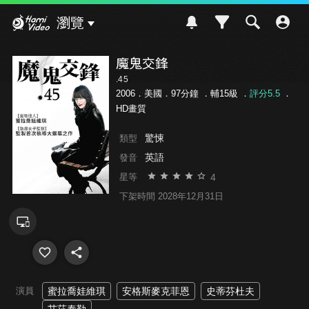
Hami Video
瀏覽
魔鬼交鋒
.45
2006．美國．97分鐘 ．
輔15級
．
評分5.5
．
HD畫質
驚悚
類型
英語
發音
4
星等
下架時間 2028年12月31日
演員
蜜拉喬娃維琪
安格斯麥克菲恩
史蒂芬杜夫