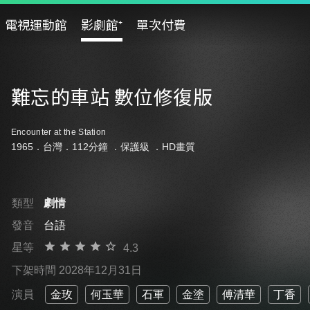
電視運動館
影劇館⁺
單次付費
難忘的車站 數位修復版
Encounter at the Station
1965．台灣．112分鐘 ．
保護級
．HD畫質
類型
劇情
發音
台語
星等
4.3
下架時間 2028年12月31日
演員
金玫
何玉華
石軍
金塗
傅清華
丁香