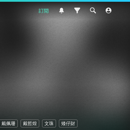
訂閱
戴佩珊
戴哲煌
文珠
矮仔財