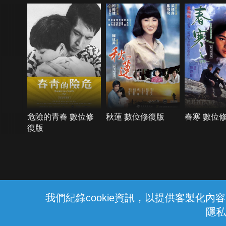
危險的青春 數位修
秋蓮 數位修復版
春寒 數位
復版
{{notifyMsg}}
我們紀錄cookie資訊，以提供客製化
隱私