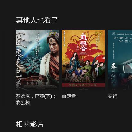
其他人也看了
7.2
7.7
賽德克．巴萊(下)：
血觀音
春行
彩虹橋
相關影片