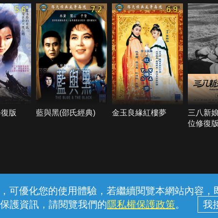
5.6
7.2
6.9
修復版
藍與黑(邵氏經典)
金玉良緣紅樓夢
三八新娘
位修復
常見問題
線上客服
服務條款
隱私權保護
內容，可優化您的使用體驗，若繼續閱覽本網站內容，即表
保護資訊，請閱覽我們的
隱私權保護政策
。
中華電信股份有限公司個人家庭分公司 (統一編號：96979949) © 2026