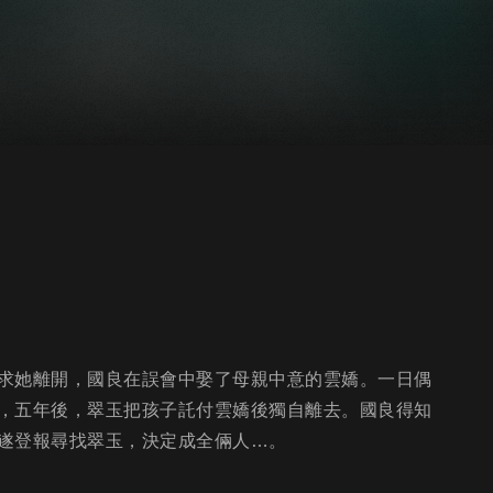
求她離開，國良在誤會中娶了母親中意的雲嬌。一日偶
，五年後，翠玉把孩子託付雲嬌後獨自離去。國良得知
遂登報尋找翠玉，決定成全倆人…。