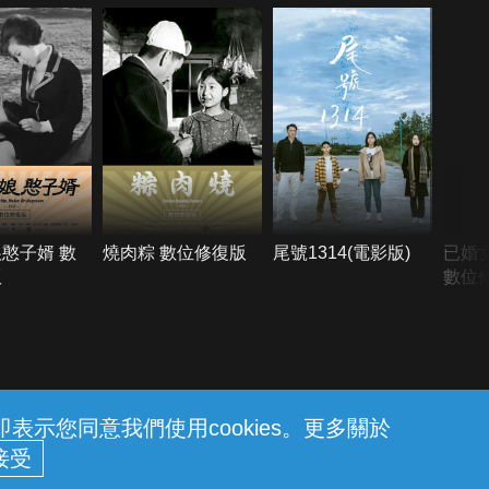
憨子婿 數
燒肉粽 數位修復版
尾號1314(電影版)
已婚
版
數位修
示您同意我們使用cookies。更多關於