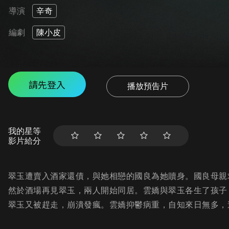
導演
辛奇
編劇
陳小皮
請先登入
播放預告片
我的星等
影片給分
翠玉遭賣入酒家還債，與她相戀的國良為她贖身。國良母親
然於酒場再見翠玉，兩人開始同居。雲嬌與翠玉各生了孩子
翠玉又被趕走，崩潰發瘋。雲嬌抑鬱病重，自知來日無多，