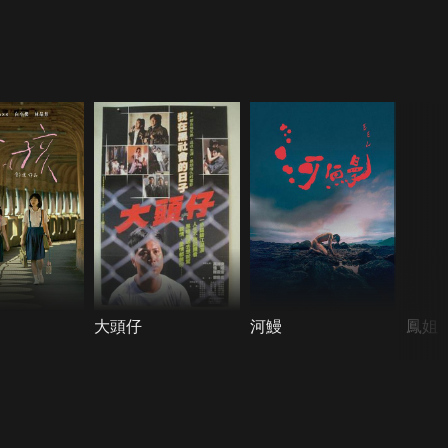
大頭仔
河鰻
鳳姐