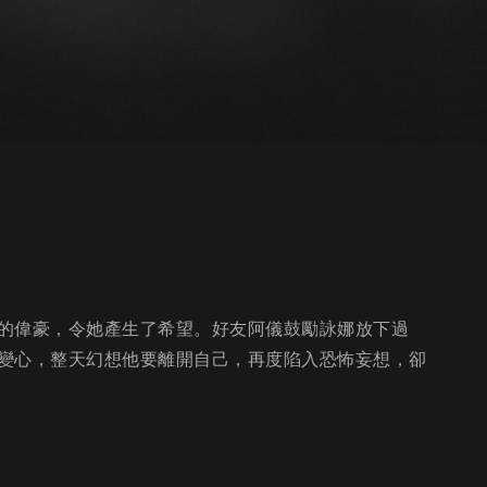
的偉豪，令她產生了希望。好友阿儀鼓勵詠娜放下過
變心，整天幻想他要離開自己，再度陷入恐怖妄想，卻