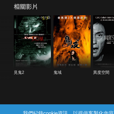
相關影片
5.7
6.1
見鬼2
鬼域
異度空間
{{notifyMsg}}
我們紀錄cookie資訊，以提供客製化