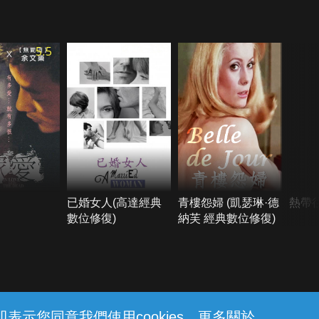
5.5
已婚女人(高達經典
青樓怨婦 (凱瑟琳·德
熱帶
數位修復)
納芙 經典數位修復)
示您同意我們使用cookies。更多關於