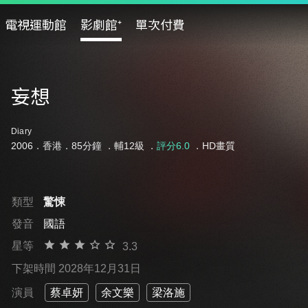
電視運動館
影劇館⁺
單次付費
妄想
Diary
2006．香港．85分鐘 ．
輔12級
．
評分6.0
．HD畫質
類型
驚悚
發音
國語
星等
3.3
下架時間 2028年12月31日
演員
蔡卓妍
余文樂
梁洛施