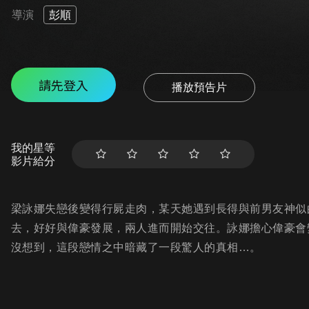
導演
彭順
請先登入
播放預告片
我的星等
影片給分
梁詠娜失戀後變得行屍走肉，某天她遇到長得與前男友神似
去，好好與偉豪發展，兩人進而開始交往。詠娜擔心偉豪會
沒想到，這段戀情之中暗藏了一段驚人的真相…。