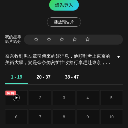
請先登入
播放預告片
我的星等
影片給分
奈奈收到男友章司傳來的好消息，他順利考上東京的
美術大學，於是奈奈匆匆忙忙收拾行李趕赴東京，要
在那裡找工作、定居下來。因為原本住在家鄉的小松
奈奈與男友章司約定，如果章司順利考上東京的大
1 - 19
20 - 37
38 - 47
學，奈奈就去東京，兩人不再分離兩地。而在火車
上，奈奈巧遇一位與她同齡的漂亮女孩，兩人相談甚
免費
歡，原以為兩人的緣分在下車之後就結束，沒想到她
1
2
3
4
5
們卻在意外的地方再度相逢。
6
7
8
9
10