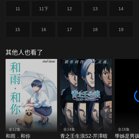
11
11下
12
13
14
15
16
17
18
19
其他人也看了
全12集
全14集
全16集
和雨．和你
青之壬生浪S2-芹澤暗
學姊是男