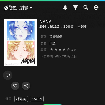
Hami Video
瀏覽
NANA
2016 ．
輔12級
．SD畫質 ．全50集
音樂偶像
類型
日語
發音
4.8
星等
下架時間
2027年03月31日
演員
朴璐美
KAORI