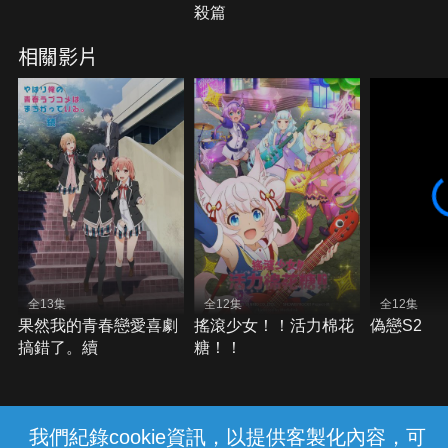
殺篇
相關影片
全13集
全12集
全12集
果然我的青春戀愛喜劇
搖滾少女！！活力棉花
偽戀S2
搞錯了。續
糖！！
我們紀錄cookie資訊，以提供客製化內容，可
{{notifyMsg}}