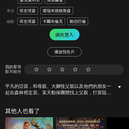
麥克索利奇
喬奧赫曼
班史塔森
傑瑞米德格魯森
導演
班史塔森
卡爾布倫克
鮑伯巴倫
編劇
請先登入
播放預告片
我的星等
影片給分
平凡的亞當，和母親、大腳怪父親以及他們的朋友一
起在森林裡定居。某天動保團體找上父親，打算阻止
石油公司汙染環境，沒想到父親在追查的過程中竟然
失蹤了！亞當和他的動物家人，決定聯手找出大腳怪
其他人也看了
父親的下落，並揭發石油公司的邪惡陰謀，他們一家
人還有機會再次團聚嗎？
6.4
6.1