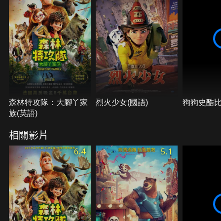
森林特攻隊：大腳丫家
烈火少女(國語)
狗狗史酷
族(英語)
相關影片
6.4
5.1