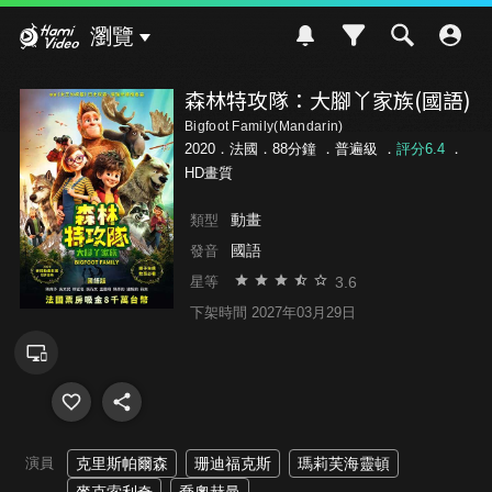
Hami Video
瀏覽
森林特攻隊：大腳丫家族(國語)
Bigfoot Family(Mandarin)
2020．法國．88分鐘 ．
普遍級
．
評分6.4
．
HD畫質
動畫
類型
國語
發音
3.6
星等
下架時間 2027年03月29日
演員
克里斯帕爾森
珊迪福克斯
瑪莉芙海靈頓