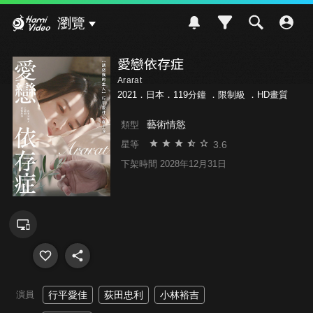
Hami Video
瀏覽
愛戀依存症
Ararat
2021．日本．119分鐘 ．
限制級
．HD畫質
藝術情慾
類型
3.6
星等
下架時間 2028年12月31日
演員
行平愛佳
荻田忠利
小林裕吉