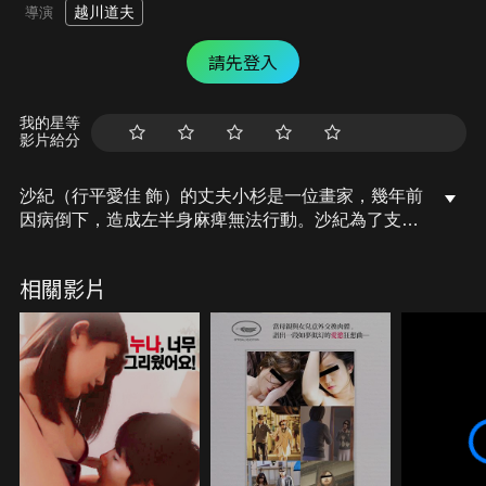
越川道夫
導演
請先登入
我的星等
影片給分
沙紀（行平愛佳 飾）的丈夫小杉是一位畫家，幾年前
因病倒下，造成左半身麻痺無法行動。沙紀為了支撐
家計，在照顧丈夫之餘只能利用深夜時段去餐廳打
工。為了鼓勵丈夫重拾畫筆，沙紀提出希望他為自己
相關影片
畫一張全裸畫像。無法自由行動的小杉對沙紀的依賴
日益嚴重，兩人的想法漸漸出現落差，夫妻關係也因
此產生了裂痕。此時，沙紀發現自己對同事幸生抱有
好感，兩人甚至有了肌膚之親…。罪惡感與慾望交
織，沙紀該如何抉擇呢？