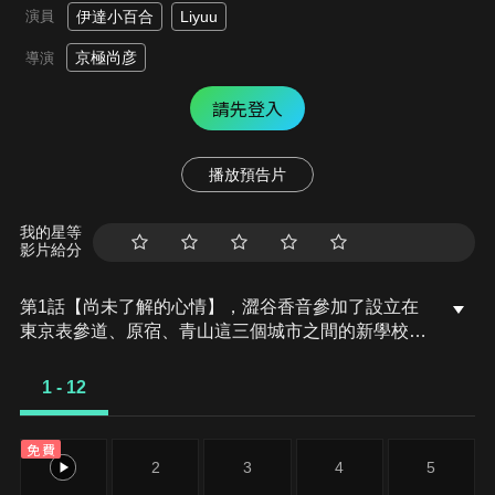
演員
伊達小百合
Liyuu
京極尚彦
導演
請先登入
播放預告片
我的星等
影片給分
第1話【尚未了解的心情】，澀谷香音參加了設立在
東京表參道、原宿、青山這三個城市之間的新學校，
「結丘女子高級中學」的音樂班招生考試，但她最終
敗在歌唱考試這部分而沒能上榜，轉而就讀該校的普
1 - 12
通班。來自上海的少女，唐可可突然出現在剛入學的
香音面前。與香音同樣進入結丘普通班就讀的她，邀
免費
請香音一同走上學園偶像之路。雖然香音拒絕了，但
1
2
3
4
5
在盛情難卻之下，還是決定幫可可募集成員。