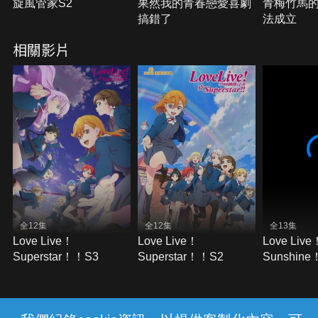
旋風管家S2
果然我的青春戀愛喜劇
青梅竹馬
搞錯了
法成立
相關影片
全12集
全12集
全13集
Love Live！
Love Live！
Love Live
Superstar！！S3
Superstar！！S2
Sunshin