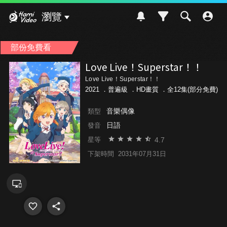
Hami Video
瀏覽
部份免費看
Love Live！Superstar！！
Love Live！Superstar！！
2021 ．
普遍級
．HD畫質 ．全12集(部分免費)
音樂偶像
類型
日語
發音
4.7
星等
下架時間
2031年07月31日