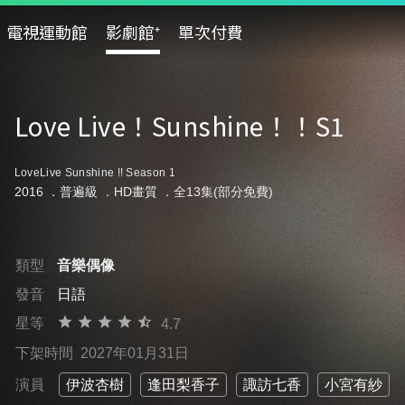
電視運動館
影劇館⁺
單次付費
Love Live！Sunshine！！S1
LoveLive Sunshine !! Season 1
2016 ．
普遍級
．HD畫質 ．全13集(部分免費)
類型
音樂偶像
發音
日語
星等
4.7
下架時間
2027年01月31日
演員
伊波杏樹
逢田梨香子
諏訪七香
小宮有紗