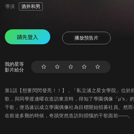
導演
酒井和男
請先登入
播放預告片
我的星等
影片給分
第1話【想要閃閃發亮！！】，「私立浦之星女學院」位於
歌，與同學渡邊曜在造訪東京時，得知了學園偶像「μ’s」
千歌，便迅速以成立學園偶像社為目標開始招募社員。然而
在前途多難的時候，奇蹟突然造訪到煩惱的千歌面前――。