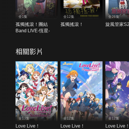
全1集
全12集
全26集
孤獨搖滾！團結
孤獨搖滾！
旋風管家S
Band LIVE-恆星-
相關影片
全13集
全12集
全12集
Love Live！
Love Live！
Love Live