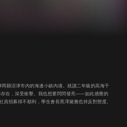
靜岡縣沼津市內的海邊小鎮內浦。就讀二年級的高海千
的存在，深受衝擊。我也想要閃閃發亮――如此感覺的
社員招募得不順利，學生會長黑澤黛雅也持反對態度。