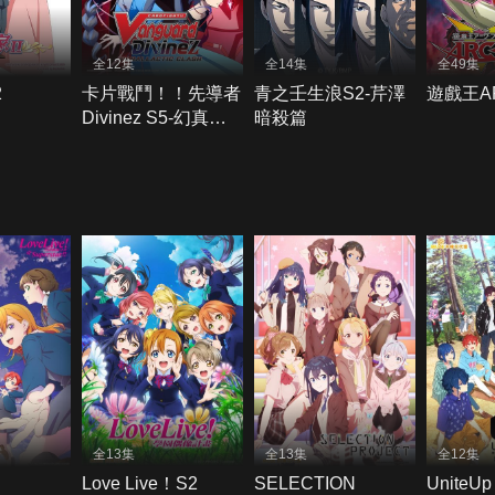
全12集
全14集
全49集
2
卡片戰鬥！！先導者
青之壬生浪S2-芹澤
遊戲王AR
Divinez S5-幻真星
暗殺篇
戰篇
全13集
全13集
全12集
！
Love Live！S2
SELECTION
Unite