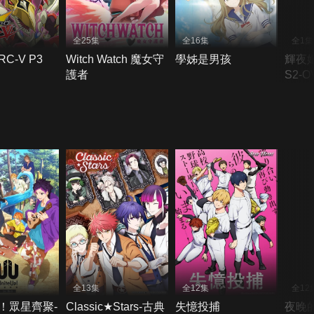
全25集
全16集
全1集
C-V P3
Witch Watch 魔女守
學姊是男孩
輝夜
護者
S2-O
全13集
全12集
全12
Up！眾星齊聚-
Classic★Stars-古典
失憶投捕
夜晚