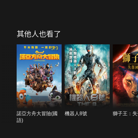
其他人也看了
5.9
諾亞方舟大冒險(國
機器人8號
獅子王：失
語)