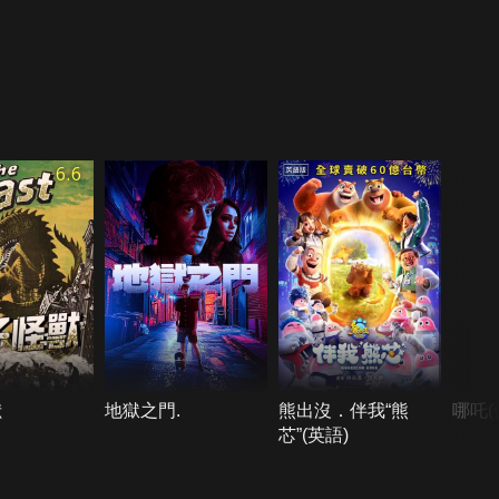
6.6
獸
地獄之門.
熊出沒．伴我“熊
哪吒(
芯”(英語)