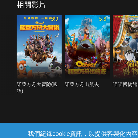
相關影片
5.9
5.8
諾亞方舟大冒險(國
諾亞方舟出航去
喵喵博物館(
語)
{{notifyMsg}}
我們紀錄cookie資訊，以提供客製化