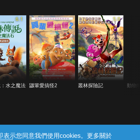
6.1
5.0
說：水之魔法
鼴輩愛搞怪2
叢林探險記
動物特
示您同意我們使用cookies。更多關於