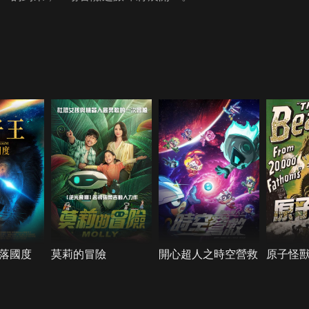
落國度
莫莉的冒險
開心超人之時空營救
原子怪