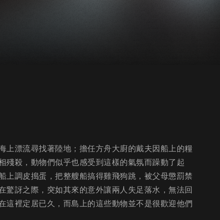
海上漂流尋找著陸地；擔任方舟大廚的戴夫因船上的糧
相殘殺，動物們似乎也感受到這樣的氣氛而躁動了起
船上調皮搗蛋，把整艘船搞得雞飛狗跳，被父母懲罰禁
在驚訝之際，突如其來的意外讓兩人失足落水，無法回
在這裡定居已久，而島上的這些動物並不是很歡迎他們