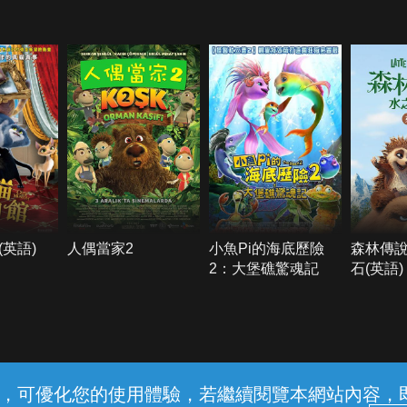
英語)
人偶當家2
小魚Pi的海底歷險
森林傳
2：大堡礁驚魂記
石(英語)
常見問題
線上客服
服務條款
隱私權保護
內容，可優化您的使用體驗，若繼續閱覽本網站內容，即表