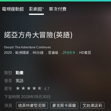
電視運動館
影劇館⁺
單次付費
諾亞方舟大冒險(英語)
Ooops! The Adventure Continues
2020．歐洲國家．86分鐘 ．
普遍級
．
評分5.9
．HD畫質
類型
動畫
發音
英語
星等
4.7
下架時間 2028年09月30日
演員
德莫特麥堅尼斯
麥克斯卡羅蘭
艾娃康諾莉