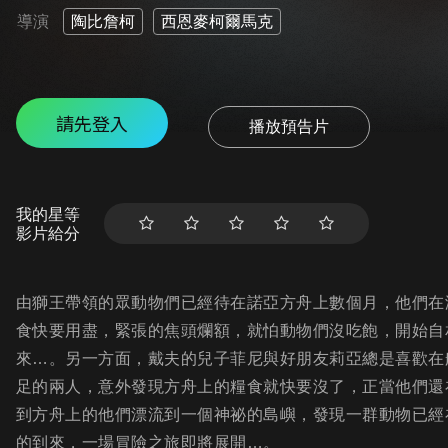
導演
陶比詹柯
西恩麥柯爾馬克
請先登入
播放預告片
我的星等
影片給分
由獅王帶領的眾動物們已經待在諾亞方舟上數個月，他們在
食快要用盡，緊張的焦頭爛額，就怕動物們沒吃飽，開始自
來…。另一方面，戴夫的兒子菲尼與好朋友莉亞總是喜歡在
足的兩人，意外發現方舟上的糧食就快要沒了，正當他們還
到方舟上的他們漂流到一個神祕的島嶼，發現一群動物已經
的到來，一場冒險之旅即將展開…。