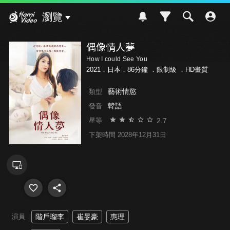
Hami Video
瀏覽
偶像情人夢
How I could See You
2021．日本．86分鐘 ．
限制級
．HD畫質
藝術情慾
類型
韓語
發音
2.7
星等
下架時間 2028年12月31日
演員
階戶瑠李
崔旻豪
惠理