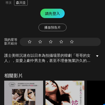
森川圭
導演
請先登入
播放預告片
我的星等
影片給分
護士美咲沉迷在以日本為拍攝場景的韓劇「哥哥的女
人」，並愛上劇中男主角，甚至不理會無業許久的丈
夫。某日，美咲得知連續劇會到附近拍攝，到了現場
只看到一對男女的身影，甚至覺得這個畫面好像似曾
相關影片
相識。回到家中的美咲在觀看韓劇時發現剛才的公園
場景，背景還有著與自己極為相似的身影…。有一
5.0
天，浩太郎介紹了偶然認識的韓國男性，美咲發現他
就是飾演劇中男主角哥哥的演員，隨後追了出去，沒
想到男主角本人就在眼前…。