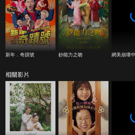
新年．奇蹟號
鈔能力之吻
網美崩壞
相關影片