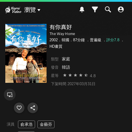
Hami Video
瀏覽
有你真好
The Way Home
2002．韓國．87分鐘 ．
普遍級
．
評分7.8
．
HD畫質
家庭
類型
韓語
發音
4.8
星等
下架時間 2027年03月31日
演員
俞承浩
金藝芬