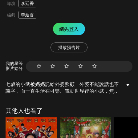
李廷香
導演
李廷香
編劇
請先登入
播放預告片
我的星等
影片給分
七歲的小武被媽媽託給外婆照顧，外婆不能說話也不
識字，而一直生活在可樂、電動世界裡的小武，無法
適應甚麼都沒有的農村生活。不高興的他展開一連串
「復仇計畫」，但外婆依舊竭盡所能對他好，小武也
其他人也看了
開始習慣外婆家的生活。某天外婆帶小武到市集，她
讓小武先坐車回家，天慢慢黑了，外婆卻一直沒有回
家…