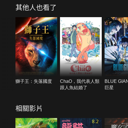
其他人也看了
獅子王：失落國度
ChaO，我代表人類
BLUE GIA
跟人魚結婚了
巨星
相關影片
7.6
8.2