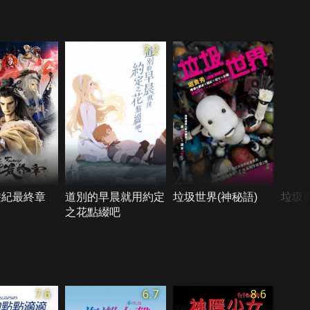
7.2
遊紀最終章
道別的早晨就用約定
垃圾世界(神秘語)
垃圾
之花點綴吧
7.6
6.7
8.6