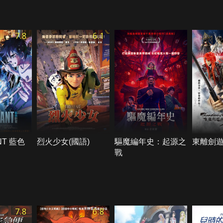
7.8
6.1
NT 藍色
烈火少女(國語)
驅魔編年史：起源之
東離劍
戰
7.8
6.8