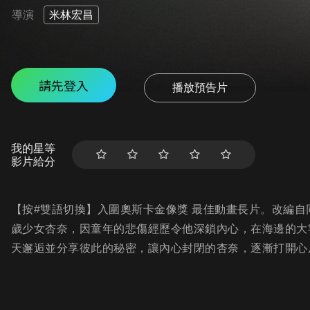
導演
米林宏昌
請先登入
播放預告片
我的星等
影片給分
【按#雙語切換】入圍奧斯卡金像獎 最佳動畫長片。改編
歲少女杏奈，因童年的悲傷經歷令他深鎖內心，在海邊的大
天邂逅並分享彼此的秘密，讓內心封閉的杏奈，逐漸打開心