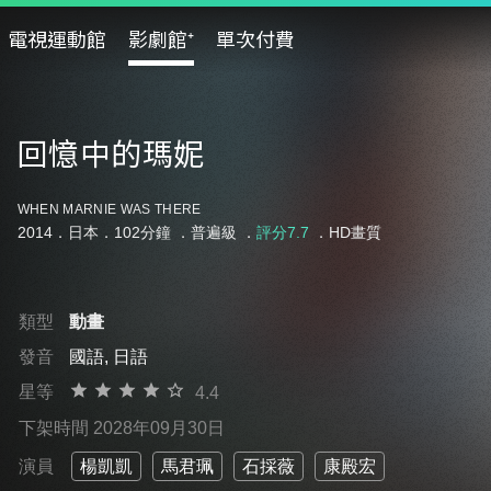
電視運動館
影劇館⁺
單次付費
回憶中的瑪妮
WHEN MARNIE WAS THERE
2014．日本．102分鐘 ．
普遍級
．
評分7.7
．HD畫質
類型
動畫
發音
國語, 日語
星等
4.4
下架時間 2028年09月30日
演員
楊凱凱
馬君珮
石採薇
康殿宏