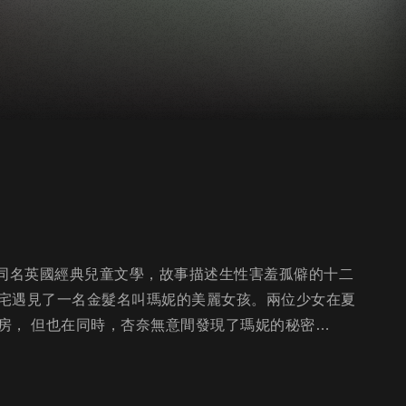
自同名英國經典兒童文學，故事描述生性害羞孤僻的十二
宅遇見了一名金髮名叫瑪妮的美麗女孩。兩位少女在夏
房， 但也在同時，杏奈無意間發現了瑪妮的秘密…