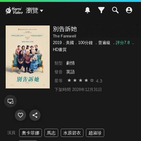
Hami Video
瀏覽
別告訴她
The Farewell
2019．美國．100分鐘 ．
普遍級
．
評分7.8
．
HD畫質
劇情
類型
英語
發音
4.3
星等
下架時間 2028年12月31日
演員
奧卡菲娜
馬志
水原碧衣
趙淑珍