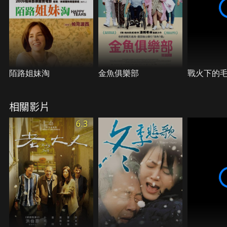
陌路姐妹淘
金魚俱樂部
戰火下的
相關影片
6.3