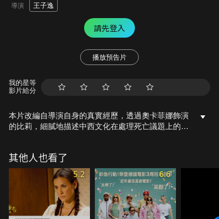
王子逸
導演
請先登入
播放預告片
我的星等
影片給分
本片改編自導演自身的真實經歷，透過奧卡菲娜飾演
的比莉，細膩地描述中西文化在處理死亡議題上的衝
突。當一個華人家族中德高望重的奶奶被診斷出癌症
末期，從小由奶奶撫養長大的比莉選擇向奶奶隱瞞病
其他人也看了
情，藉由舉辦一場假婚禮，號召全家的人回來見奶奶
最後一面……
5.2
6.6