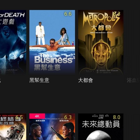
6.6
8.3
戲
黑幫生意
大都會
浴血
6.5
6.3
8.0