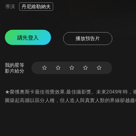
導演
丹尼維勒納夫
請先登入
播放預告片
我的星等
影片給分
★榮獲奧斯卡最佳視覺效果.最佳攝影獎。未來2049年時
圖築起高牆以區分人種，但人造人與真實人類的界線卻越趨