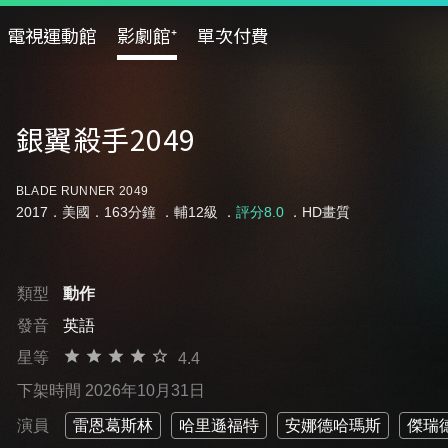
電視運動館
影劇館⁺
單次付費
銀翼殺手2049
BLADE RUNNER 2049
2017．美國．163分鐘 ．
輔12級
．
評分8.0
．HD畫質
類型
動作
發音
英語
星等
4.4
下架時間 2026年10月31日
演員
雷恩葛斯林
哈里遜福特
安娜德哈瑪斯
傑瑞