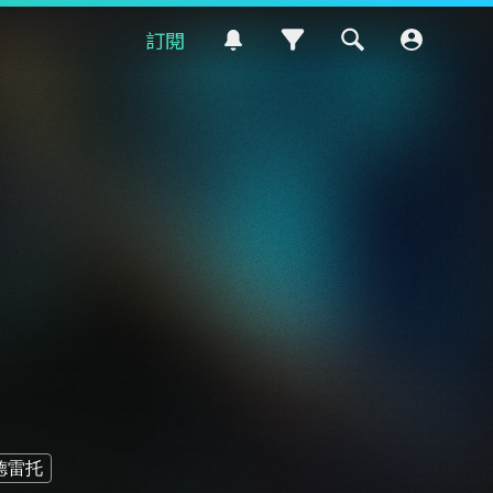
訂閱
德雷托