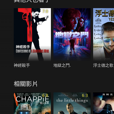
7.0
神經殺手
地獄之門.
浮士德之歌
相關影片
6.8
6.3