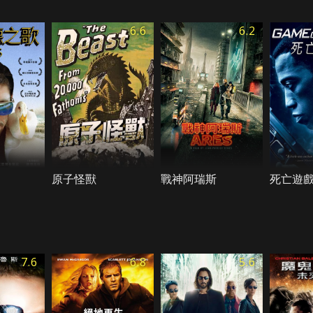
6.6
6.2
原子怪獸
戰神阿瑞斯
死亡遊
7.6
6.8
5.6