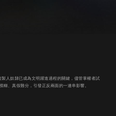
，複製人奴隸已成為文明躍進過程的關鍵，儘管掌權者試
模糊、真假難分，引發正反兩面的一連串影響。