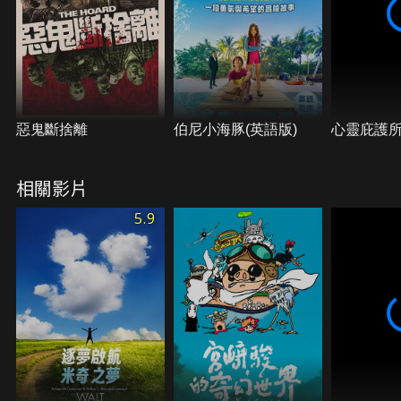
幟，一舉消滅魁北克「溫柔」的邪惡勢力，以「失
望」完成加拿大的統一大業。
惡鬼斷捨離
伯尼小海豚(英語版)
心靈庇護
相關影片
5.9