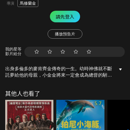
馬修蘭金
導演
請先登入
播放預告片
我的星等
影片給分
出身多倫多的麥肯齊金傳奇的一生。幼時神佛就不斷
託夢給他的母親，小金金將來一定會成為總督的駙馬
爺、百分之兩百篤定當上加拿大的新總理。不料在新
總理選秀大賽中，他在「以尿簽名神鵰王」、「臨危
其他人也看了
不亂剪刀手」、「聞腋青年搔癢癢」項目中，都落居
第二，即便在後來的「爆打寶寶爆豹王」 單元拔得頭
5.7
籌，加上撒手鐧「每個人都可以得到未來總理致贈的
楓糖胡桃冰淇淋（雙份的喔）」，依舊無法改變預賽
結果。小金金坐等天上掉下來的機會，終於在「電音
冰宮格鬥王」決賽裡揚起多倫多「憤怒」的緋紅旗