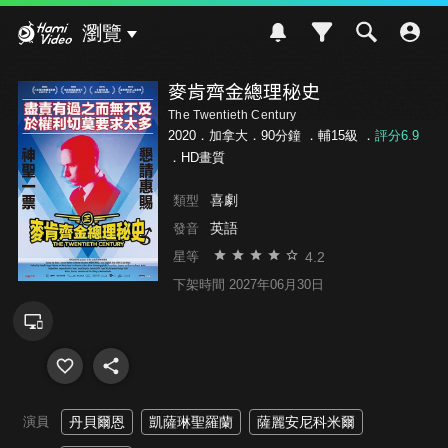
Hami Video
瀏覽
麥肯齊金總理秘史
The Twentieth Century
2020．加拿大．90分鐘 ．
輔15級
．
評分6.9
．HD畫質
喜劇
類型
英語
發音
4.2
星等
下架時間 2027年06月30日
演員
丹貝爾恩
凱薩琳聖羅蘭
薩麗安尼科米爾