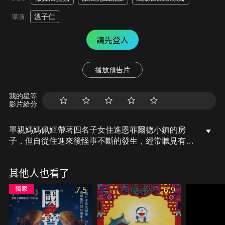
溫子仁
導演
請先登入
播放預告片
我的星等
影片給分
單親媽媽佩姬帶著四名子女住進恩菲爾德小鎮的房
子，但自從住進來後怪事不斷的發生，經常聽見有人
敲著房子的牆壁並粗暴地移動家具，驚慌失措的一家
人開始向外求救。媒體拍攝到珍妮被不明力量抬離到
其他人也看了
半空中的畫面，華倫夫婦也被請託親赴倫敦幫忙調
查，但這次惡靈怨念的程度遠超過華倫夫婦的想
7.5
6.9
像……。