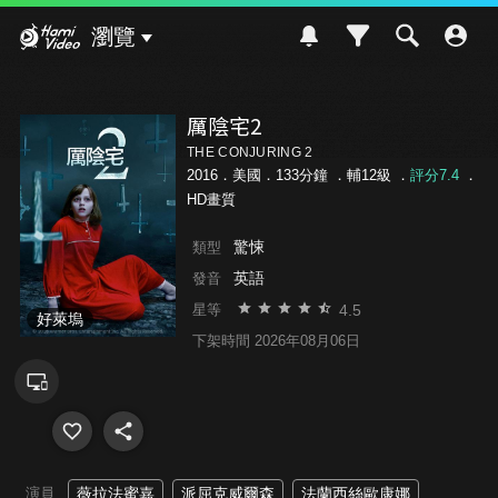
Hami Video
瀏覽
厲陰宅2
THE CONJURING 2
2016．美國．133分鐘 ．
輔12級
．
評分7.4
．
HD畫質
驚悚
類型
英語
發音
4.5
星等
好萊塢
下架時間 2026年08月06日
演員
薇拉法蜜嘉
派屈克威爾森
法蘭西絲歐康娜