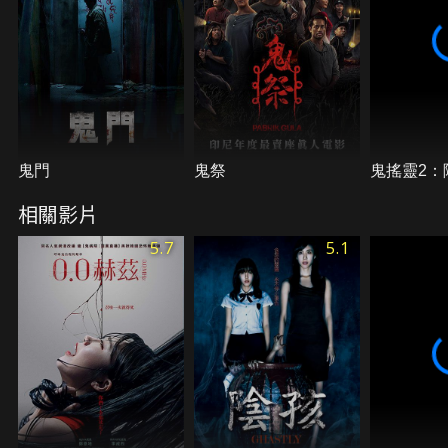
鬼門
鬼祭
鬼搖靈2：
相關影片
5.7
5.1