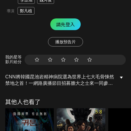
李丞旭
魏河俊
鄭凡植
導演
請先登入
播放預告片
我的星等
影片給分
CNN將韓國昆池岩精神病院選為世界上七大毛骨悚然
禁地之首！一網路廣播節目招募膽大之士來一同參與
「恐怖實境體驗秀」前往昆池岩探險，他們將進行鬼
屋探險直播。為了吸引更多人觀看直播，主持人暗中
其他人也看了
設下陷阱，當他們越深入醫院禁地卻越來越失控，那
些受虐致死的冤魂潛藏在黑影之中將對其伸出鬼爪！
5.8