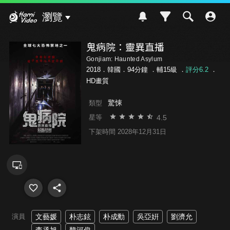
Hami Video
瀏覽
鬼病院：靈異直播
Gonjiam: Haunted Asylum
2018．韓國．94分鐘 ．
輔15級
．
評分6.2
．
HD畫質
驚悚
類型
4.5
星等
下架時間 2028年12月31日
演員
文藝媛
朴志鉉
朴成勳
吳亞姸
劉濟允