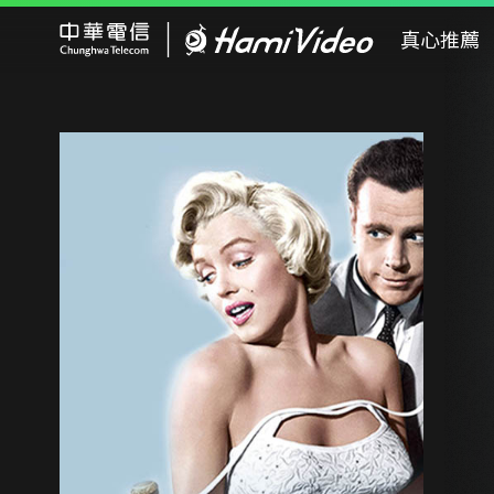
Hami Video
真心推薦