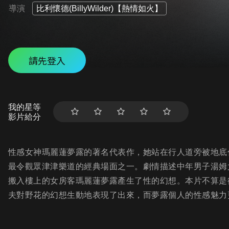
導演
比利懷德(BillyWilder)【熱情如火】
請先登入
我的星等
影片給分
性感女神瑪麗蓮夢露的著名代表作，她站在行人道旁被地底
最令觀眾津津樂道的經典場面之一。劇情描述中年男子湯姆
搬入樓上的女房客瑪麗蓮夢露產生了性的幻想。本片不算是
夫對野花的幻想生動地表現了出來，而夢露個人的性感魅力