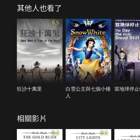
其他人也看了
8.5
狂沙十萬里
白雪公主與七個小矮
當地球停止
人
相關影片
8.2
8.5