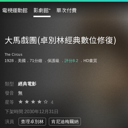
電視運動館
影劇館⁺
單次付費
大馬戲團(卓別林經典數位修復)
The Circus
1928．美國．71分鐘 ．
保護級
．
評分8.2
．HD畫質
類型
經典電影
發音
無
星等
4
下架時間 2030年12月31日
演員
查理卓別林
肯尼迪梅爾納