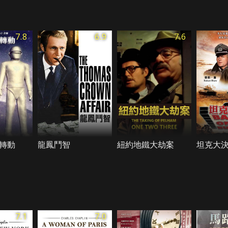
7.8
6.9
7.6
轉動
龍鳳鬥智
紐約地鐵大劫案
坦克大
7.1
7.0