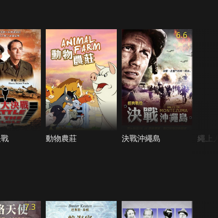
6.6
決戰
動物農莊
決戰沖繩島
繩上
7.3