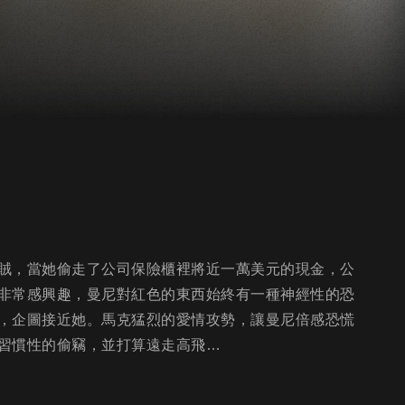
賊，當她偷走了公司保險櫃裡將近一萬美元的現金，公
非常感興趣，曼尼對紅色的東西始終有一種神經性的恐
，企圖接近她。馬克猛烈的愛情攻勢，讓曼尼倍感恐慌
習慣性的偷竊，並打算遠走高飛…