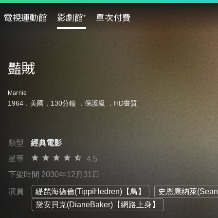
電視運動館
影劇館⁺
單次付費
豔賊
Marnie
1964．美國．130分鐘 ．
保護級
．HD畫質
類型
經典電影
星等
4.5
下架時間 2030年12月31日
演員
緹琵海德倫(TippiHedren)【鳥】
史恩康納萊(Sean
黛安貝克(DianeBaker)【網路上身】