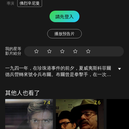
佛烈辛尼曼
導演
請先登入
播放預告片
我的星等
影片給分
一九四一年，在珍珠港事件的前夕，夏威夷斯科菲爾
德兵營轉來號令兵布爾。布爾曾是拳擊手，在一次比
賽中不慎失手，打瞎朋友的眼睛，從此他性格變得消
沉寡歡，軍隊中隊長是拳擊迷，幾次勸他加入拳擊
其他人也看了
隊，但他就是不願意。那時太平洋地區的美軍內部鬆
懈，常常尋歡作樂，士官甚至和上司妻子私會。中隊
7.4
7.6
長則經常欺負布爾。布爾好友馬吉奧不堪上司虐待，
逃跑失敗而被處決，布爾因此更消沉了。