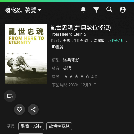
Hami Video
瀏覽
亂世忠魂(經典數位修復)
From Here to Eternity
1953．美國．118分鐘 ．
普遍級
．
評分7.6
．
HD畫質
經典電影
類型
英語
發音
4.6
星等
下架時間 2030年12月31日
演員
畢蘭卡斯特
黛博拉寇兒