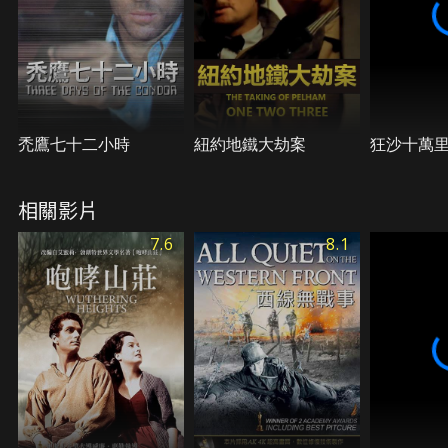
禿鷹七十二小時
紐約地鐵大劫案
狂沙十萬
相關影片
7.6
8.1