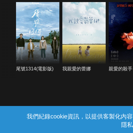
尾號1314(電影版)
我親愛的蕾娜
親愛的殺手
{{notifyMsg}}
我們紀錄cookie資訊，以提供客製化
隱私