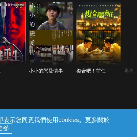
6.0
生
小小的戀愛情事
復合吧！前任
再見
示您同意我們使用cookies。更多關於