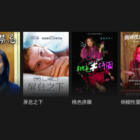
屏息之下
桃色拼圖
倒楣性愛