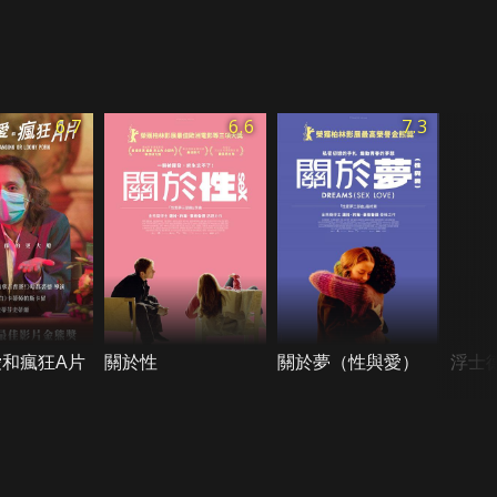
6.7
6.6
7.3
和瘋狂A片
關於性
關於夢（性與愛）
浮士