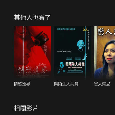
其他人也看了
6.6
情慾邊界
與陌生人共舞
戀人禁忌
相關影片