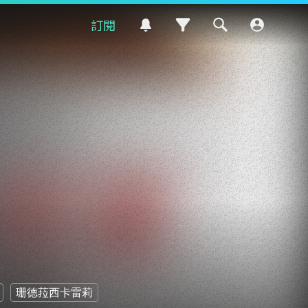
訂閱
珊德菈西卡雷莉