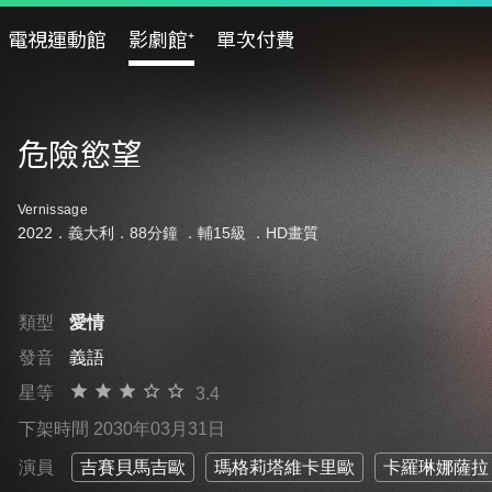
電視運動館
影劇館⁺
單次付費
危險慾望
Vernissage
2022．義大利．88分鐘 ．
輔15級
．HD畫質
類型
愛情
發音
義語
星等
3.4
下架時間 2030年03月31日
演員
吉賽貝馬吉歐
瑪格莉塔維卡里歐
卡羅琳娜薩拉