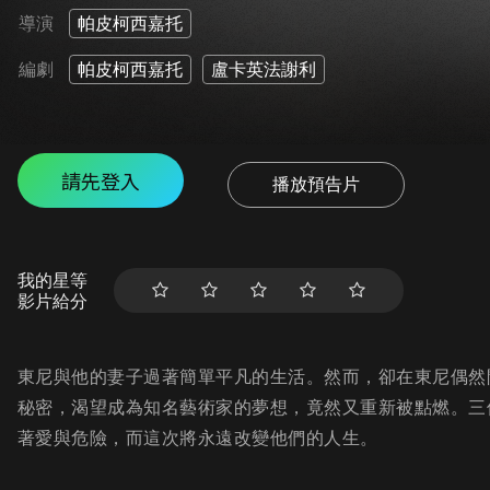
導演
帕皮柯西嘉托
編劇
帕皮柯西嘉托
盧卡英法謝利
請先登入
播放預告片
我的星等
影片給分
東尼與他的妻子過著簡單平凡的生活。然而，卻在東尼偶然
秘密，渴望成為知名藝術家的夢想，竟然又重新被點燃。三
著愛與危險，而這次將永遠改變他們的人生。