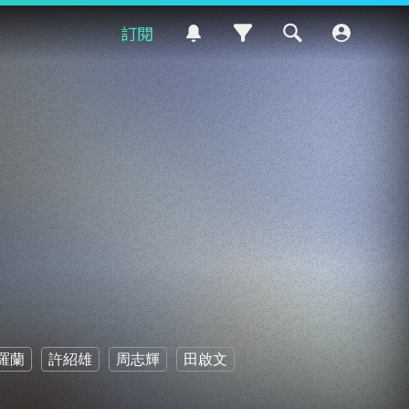
訂閱
羅蘭
許紹雄
周志輝
田啟文