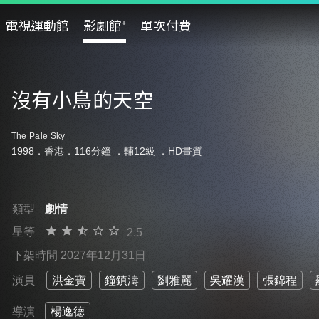
電視運動館
影劇館⁺
單次付費
沒有小鳥的天空
The Pale Sky
1998．香港．116分鐘 ．
輔12級
．HD畫質
類型
劇情
星等
2.5
下架時間 2027年12月31日
演員
洪金寶
鐘鎮濤
劉雅麗
吳耀漢
張錦程
導演
楊逸德