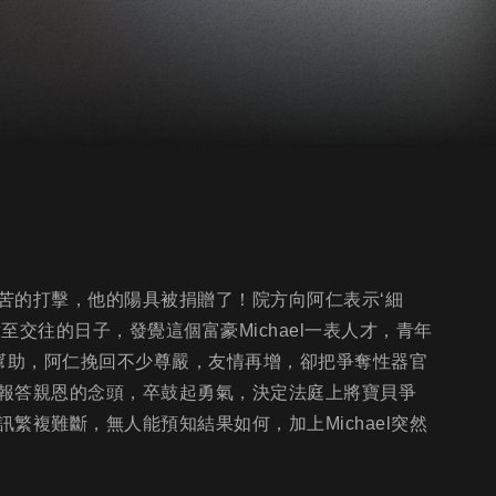
苦的打擊，他的陽具被捐贈了！院方向阿仁表示‘細
交往的日子，發覺這個富豪Michael一表人才，青年
l之幫助，阿仁挽回不少尊嚴，友情再增，卻把爭奪性器官
報答親恩的念頭，卒鼓起勇氣，決定法庭上將寶貝爭
繁複難斷，無人能預知結果如何，加上Michael突然