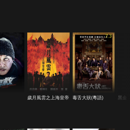
7.3
歲月風雲之上海皇帝
毒舌大狀(粵語)
黑金