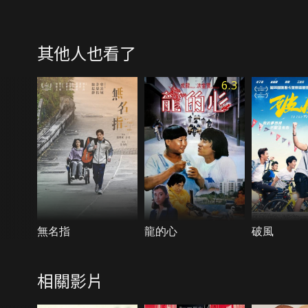
其他人也看了
6.3
無名指
龍的心
破風
相關影片