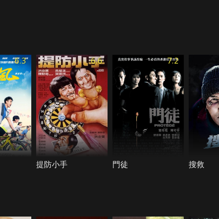
6.3
6.6
7.2
提防小手
門徒
搜救