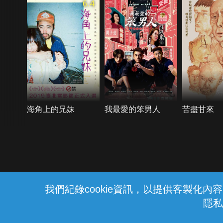
6.4
海角上的兄妹
我最愛的笨男人
苦盡甘來
{{notifyMsg}}
我們紀錄cookie資訊，以提供客製化
隱私