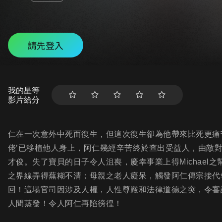
請先登入
我的星等
影片給分
仁在一次意外中死而復生，但這次復生卻為他帶來比死更痛
佬’已移植他人身上，阿仁幾經辛苦終於查出受益人，由敵對至
才俊。失了寶貝的日子令人沮喪，慶幸事業上得Michae
之界線弄得蕪糊不清；母親之老人癡呆，觸發阿仁傳宗接代
回！這場官司因涉及人權，人性尊嚴和法律道德之突，令審訊
人間蒸發！令人阿仁再陷徬徨！