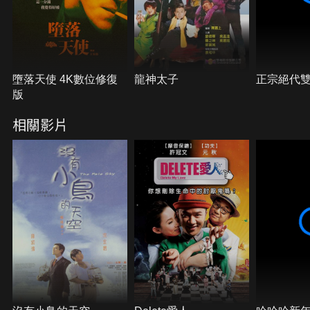
已，為保師父名聲，阿典決不袖手旁觀，本趨平淡的
生活，再次翻起風浪！師徒二人為了準備復出行動顯
得有點兒緊張，阿雪看在眼裡，開始對阿典師徒之裝
修師傅身份起了懷疑，一時之間阿典忙透極了，既是
再培訓學員，也是職業殺手，還是產前講座裡的準爸
爸，迎接小生命的來臨，令阿典悟出生命的可貴，反
墮落天使 4K數位修復
龍神太子
正宗絕代
省自身的角色是主宰人的生，還是主宰人的死？計劃
版
展開不久，事情便起了變化，老江湖師父裘中伏倒地
相關影片
不起，殺手反被殺手殺，該死的人不該死，受害人竟
是買兇者！一切事情的終結只待兩條小生命的來臨才
有定奪……