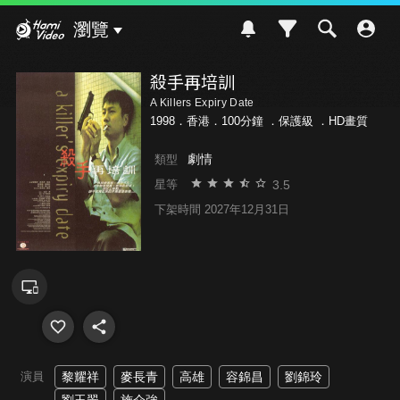
Hami Video
瀏覽
殺手再培訓
A Killers Expiry Date
1998．香港．100分鐘 ．
保護級
．HD畫質
劇情
類型
3.5
星等
下架時間 2027年12月31日
演員
黎耀祥
麥長青
高雄
容錦昌
劉錦玲