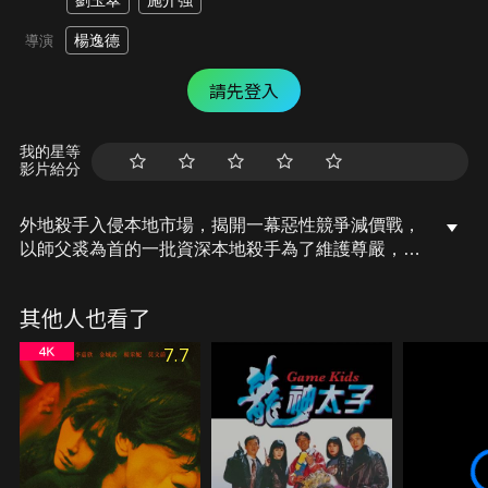
劉玉翠
施介強
楊逸德
導演
請先登入
我的星等
影片給分
外地殺手入侵本地市場，揭開一幕惡性競爭減價戰，
以師父裘為首的一批資深本地殺手為了維護尊嚴，決
定以退隱方法表達不滿！殺手阿典乘時下定決心轉行
及結婚去。兩年後，阿典仍未能找得適合的工作，多
其他人也看了
年積蓄亦早已花光，性格樂天的阿典本並不著急，但
懷孕的妻子阿雪因童年一次意外經歷對公立醫院有恐
7.7
懼感，更斷言只會往私家醫院生產，作為丈夫的不得
不積極尋找賺錢機會。阿典始終轉工不成，卻獲勞工
處轉介參加“僱員再培訓計劃”，精神寄託是有了，但
私家醫院的消費仍是個大問題。染病的師父裘急需一
筆醫藥費，瞞著徒弟們重出江湖，阿典得悉後擔心不