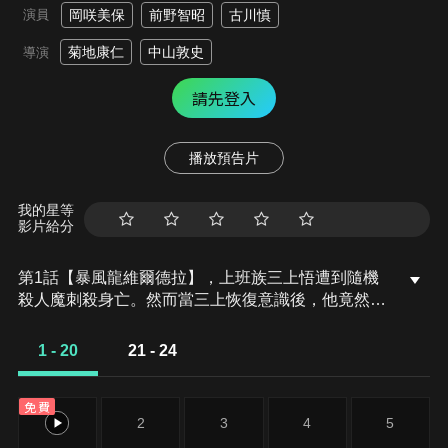
演員
岡咲美保
前野智昭
古川慎
菊地康仁
中山敦史
導演
請先登入
播放預告片
我的星等
影片給分
第1話【暴風龍維爾德拉】，上班族三上悟遭到隨機
殺人魔刺殺身亡。然而當三上恢復意識後，他竟然轉
生成史萊姆了!而且被封印三百年的暴風龍維爾德拉還
向他搭話，史萊姆三上的命運究竟會……
1 - 20
21 - 24
免費
1
2
3
4
5