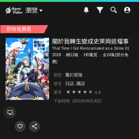
Hami Video
瀏覽
部份免費看
關於我轉生變成史萊姆這檔事
That Time I Got Reincarnated as a Slime 01
2018 ．
輔12級
．HD畫質 ．全24集(部分免
費)
魔幻冒險
類型
日語, 國語
發音
4.8
星等
下架時間
2031年09月30日