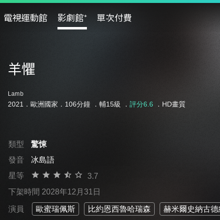
電視運動館
影劇館⁺
單次付費
羊懼
Lamb
2021．歐洲國家．106分鐘 ．
輔15級
．
評分6.6
．HD畫質
類型
驚悚
發音
冰島語
星等
3.7
下架時間 2028年12月31日
演員
歐蜜瑞佩斯
比約恩西魯哈瑞森
赫米爾史納古德