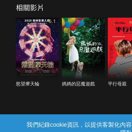
相關影片
6.1
慾望摩天輪
媽媽的惡魔遊戲
平行母親
{{notifyMsg}}
我們紀錄cookie資訊，以提供客製化