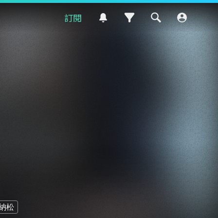
訂閱
納松