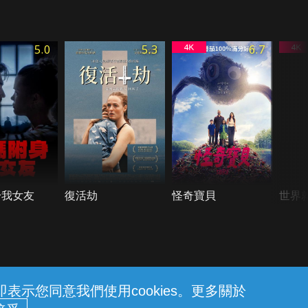
5.0
5.3
6.7
身我女友
復活劫
怪奇寶貝
世界
示您同意我們使用cookies。更多關於