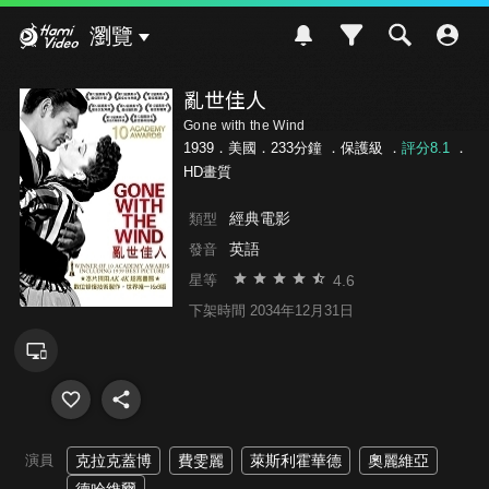
Hami Video
瀏覽
亂世佳人
Gone with the Wind
1939．美國．233分鐘 ．
保護級
．
評分8.1
．
HD畫質
經典電影
類型
英語
發音
4.6
星等
下架時間 2034年12月31日
演員
克拉克蓋博
費雯麗
萊斯利霍華德
奧麗維亞