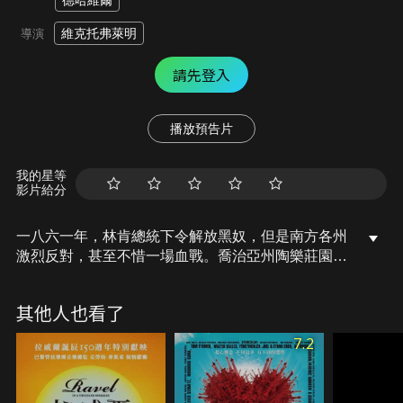
德哈維爾
維克托弗萊明
導演
請先登入
播放預告片
我的星等
影片給分
一八六一年，林肯總統下令解放黑奴，但是南方各州
激烈反對，甚至不惜一場血戰。喬治亞州陶樂莊園的
庭院裡卻是笑語陣陣，郝思嘉正和兩位男士談笑作
樂，她美麗又驕傲，愛上即將和表妹結婚的衛希禮。
其他人也看了
南北戰爭隨之爆發，南方年輕人紛紛從軍。衛希禮臨
上戰場前，與韓美蘭舉行了婚禮，怒火中燒的郝思嘉
7.2
也匆匆地與查里結婚了。由於戰事不利，南軍節節敗
退，就在這時，韓美蘭生下了兒子。為了讓韓美蘭與
孩子離開危險的莊園，郝思嘉求助於白瑞德，白瑞德