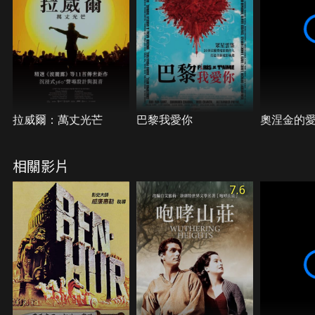
在此時向郝思嘉表白，並表明從軍意願，郝思嘉隨後
回到家中。最後面對現實終教人成熟堅強。
拉威爾：萬丈光芒
巴黎我愛你
奧涅金的
相關影片
7.6