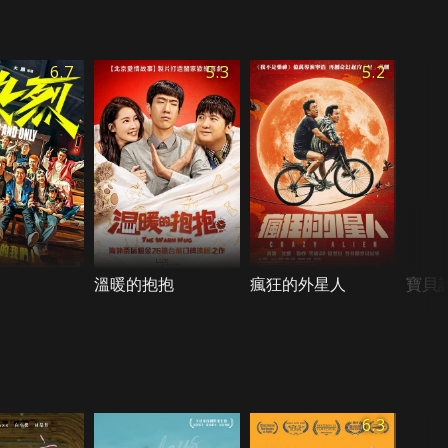
6.7
5.3
5.2
溫暖的抱抱
瘋狂的外星人
寶貝
6.3