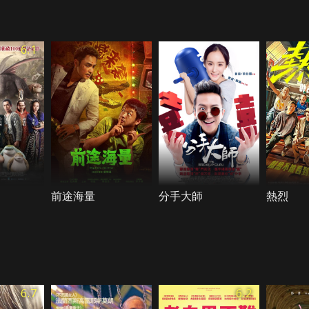
6.1
前途海量
分手大師
熱烈
6.7
6.2