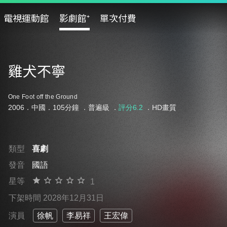
電視運動館
影劇館⁺
單次付費
雞犬不寧
One Foot off the Ground
2006．中國．105分鐘 ．
普遍級
．
評分6.2
．HD畫質
類型
喜劇
發音
國語
星等
1
下架時間 2028年12月31日
演員
徐帆
李易祥
王宏偉