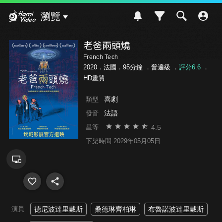
Hami Video
瀏覽
老爸兩頭燒
French Tech
2020．法國．95分鐘 ．
普遍級
．
評分6.6
．
HD畫質
喜劇
類型
法語
發音
4.5
星等
下架時間 2029年05月05日
演員
德尼波達里戴斯
桑德琳齊柏琳
布魯諾波達里戴斯