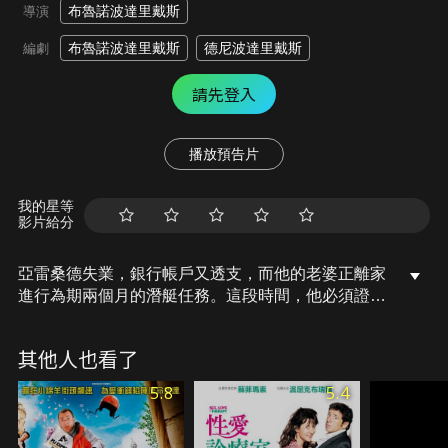
布魯諾波達里戴斯
導演
布魯諾波達里戴斯
德尼波達里戴斯
編劇
請先登入
播放預告片
我的星等
影片給分
亞雷桑德失業，銀行帳戶又透支，而他的老婆正離家
進行為期兩個月的潛艇任務。這段時間，他必須證明
自己可以照顧孩子並找到工作。在一場離奇的面試
後，他獲得了新創公司的試用機會，開始了他不斷被
其他人也看了
公司「沒小孩」原則轟炸的世界。然而，在亞雷桑德
的同事西芙琳沒完沒了的電話會議下，守住他的秘密
5.8
5.4
絕非易事…