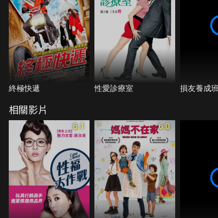
終極快遞
性愛診療室
損友養成
相關影片
6.1
6.0