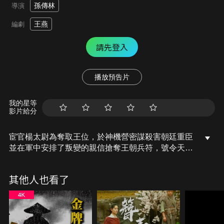
孫傳林
導演
王燕
編劇
請先登入
播放預告片
我的星等
影片給分
宦官楊太尉為奪取王位，於神機營密謀殺害朝廷重臣
並在軍中安排了叛變的親信搶奪王朝兵符，號令天
下，而此時長安發生了一場火燒青樓殺人的案件，看
似普通不足為奇的平常案件，其實是一場戲中戲，謎
其他人也看了
中謎的大陰謀，大理寺裴大人，請求江湖第一奇才及
眾義士幫忙追查此案，殊不知這背後藏有一個更大的
陰謀正在悄悄的進行。