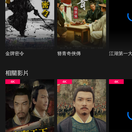
金牌密令
簪青奇俠傳
江湖第一
相關影片