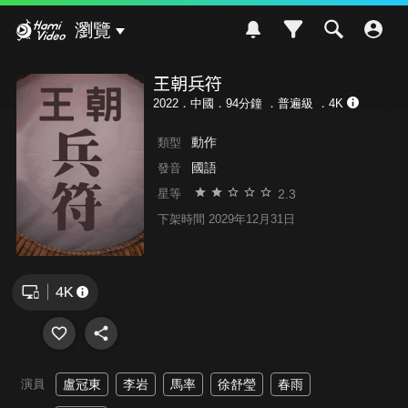
Hami Video
瀏覽
王朝兵符
2022．中國．94分鐘 ．
普遍級
．4K
動作
類型
國語
發音
2.3
星等
下架時間 2029年12月31日
演員
盧冠東
李岩
馬率
徐舒瑩
春雨