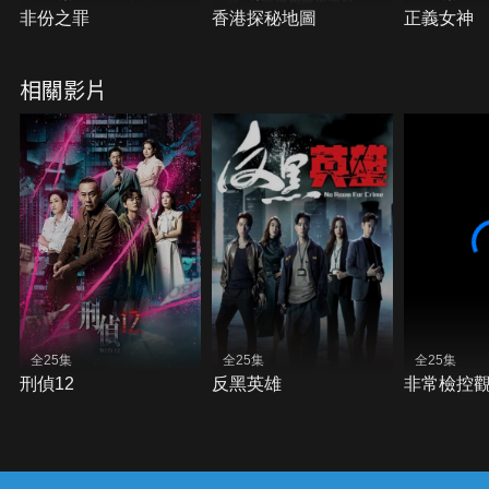
非份之罪
香港探秘地圖
正義女神
相關影片
全25集
全25集
全25集
刑偵12
反黑英雄
非常檢控