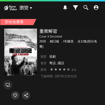
Hami Video
瀏覽
部份免費看
重案解密
Case X Decoded
2026 ．
輔12級
．HD畫質 ．全12集(部分免
費)
港劇
類型
粵語, 國語
發音
4.5
星等
下架時間
2027年12月31日