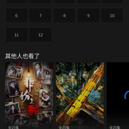
6
7
8
9
10
11
12
其他人也看了
全25集
全20集
全25集