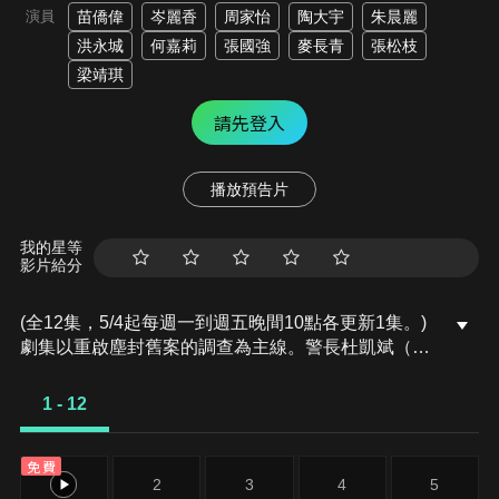
演員
苗僑偉
岑麗香
周家怡
陶大宇
朱晨麗
洪永城
何嘉莉
張國強
麥長青
張松枝
梁靖琪
請先登入
播放預告片
我的星等
影片給分
(全12集，5/4起每週一到週五晚間10點各更新1集。)
劇集以重啟塵封舊案的調查為主線。警長杜凱斌（苗
僑偉 飾）與女警嚴灼穎（岑麗香 飾）因一宗懸案產
生隔閡，其後在追查過程中冰釋前嫌，並於多次合作
1 - 12
中建立並肩作戰的情誼。劇中呈現多宗由真實案件改
編的香港懸疑奇案，包括《剖腹奪嬰案》、《公仔藏
免費
屍案》等，展現警探團隊追尋線索、突破困局、揭露
1
2
3
4
5
真相的過程。