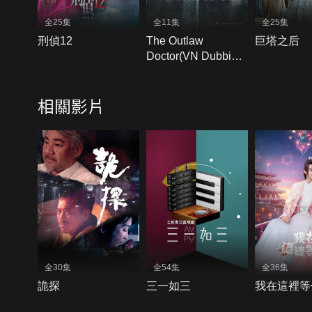
全25集
全11集
全25集
刑偵12
The Outlaw
巨塔之后
Doctor(VN Dubbing
＋VN Subtitles)
相關影片
全30集
全54集
全36集
詭探
三一如三
我在這裡等