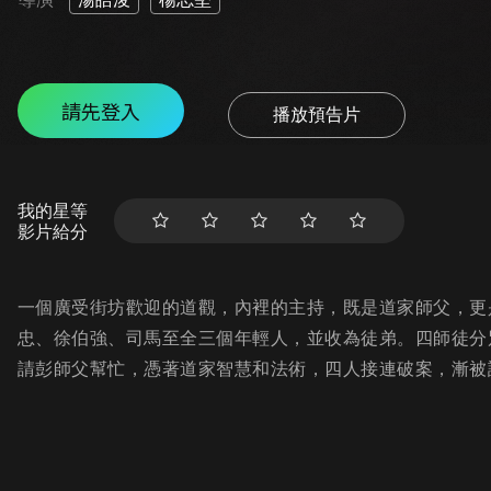
請先登入
播放預告片
我的星等
影片給分
一個廣受街坊歡迎的道觀，內裡的主持，既是道家師父，更
忠、徐伯強、司馬至全三個年輕人，並收為徒弟。四師徒分
請彭師父幫忙，憑著道家智慧和法術，四人接連破案，漸被