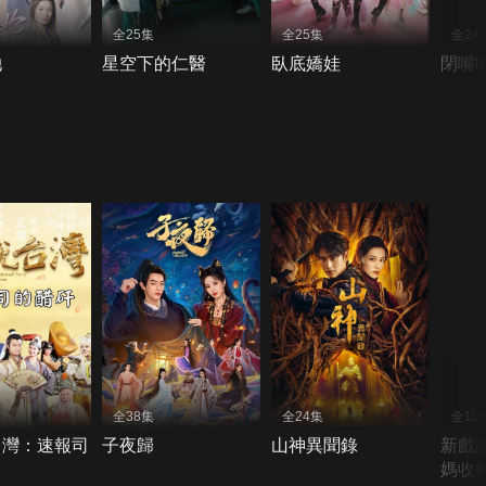
全25集
全25集
全24
她
星空下的仁醫
臥底嬌娃
閉嘴
全38集
全24集
全10
台灣：速報司
子夜歸
山神異聞錄
新戲
媽收