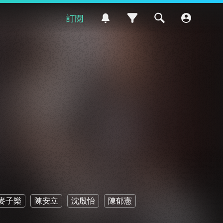
訂閱
麥子樂
陳安立
沈殷怡
陳郁憲