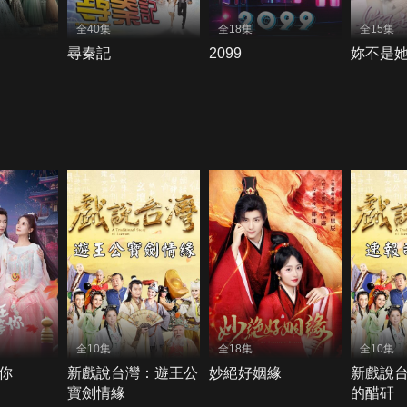
全40集
全18集
全15集
尋秦記
2099
妳不是
全10集
全18集
全10集
你
新戲說台灣：遊王公
妙絕好姻緣
新戲說
寶劍情緣
的醋矸