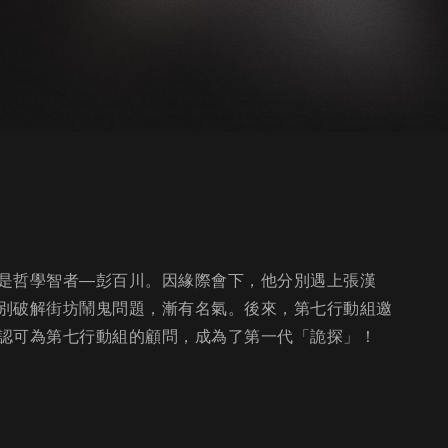
是哲學智者—彭百川。因緣際會下，他分別遇上張漢
別破解街坊鬧鬼問題，漸有名氣。後來，第七行動組邀
認可為第七行動組的顧問，成為了第一代「詭探」！