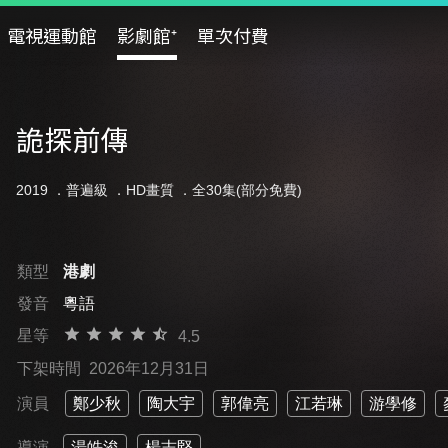
電視運動館
影劇館⁺
單次付費
詭探前傳
2019 ．
普遍級
．HD畫質 ．全30集(部分免費)
類型
港劇
發音
粵語
星等
4.5
下架時間
2026年12月31日
演員
鄭少秋
陶大宇
郭偉亮
江若琳
游學修
導演
湯皓浚
楊志堅