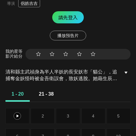
侶皓吉吉
導演
請先登入
播放預告片
我的星等
影片給分
清和縣主武禎身為半人半妖的長安妖市「貓公」，追
捕奪金妖怪時被金吾衛誤會，致妖逃脫。她藉生辰宴
設局，邀人戴金引妖。梅家旁支梅逐雨初入長安，自
請入玄鑒司案牘庫。生辰宴上武禎藉口看上梅逐雨，
1 - 20
21 - 38
帶走欺負他的妖怪化身。梅逐雨用常羲鐗除案牘庫黴
蠹，暴露天師身分，武禎因線索前往玄鑒司，兩人再
度相遇。
1
2
3
4
5