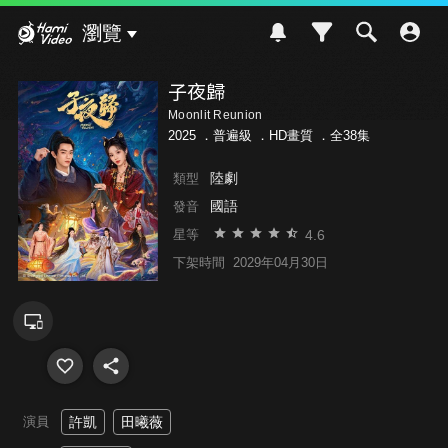
Hami Video
瀏覽
子夜歸
Moonlit Reunion
2025 ．
普遍級
．HD畫質 ．全38集
陸劇
類型
國語
發音
4.6
星等
下架時間
2029年04月30日
演員
許凱
田曦薇