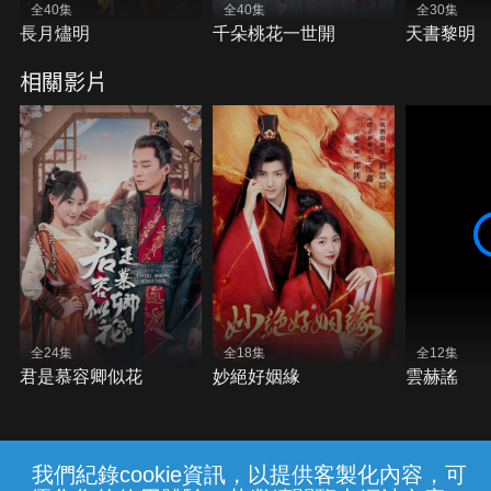
全40集
全40集
全30集
長月燼明
千朵桃花一世開
天書黎明
相關影片
全24集
全18集
全12集
君是慕容卿似花
妙絕好姻緣
雲赫謠
我們紀錄cookie資訊，以提供客製化內容，可
{{notifyMsg}}