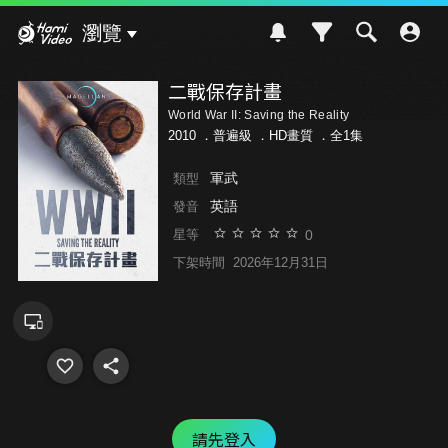
Hami Video
瀏覽
二戰保存計畫
World War II: Saving the Reality
2010 ．
普遍級
．HD畫質 ．全1集
軍武
類型
英語
發音
0
星等
下架時間
2026年12月31日
請先登入