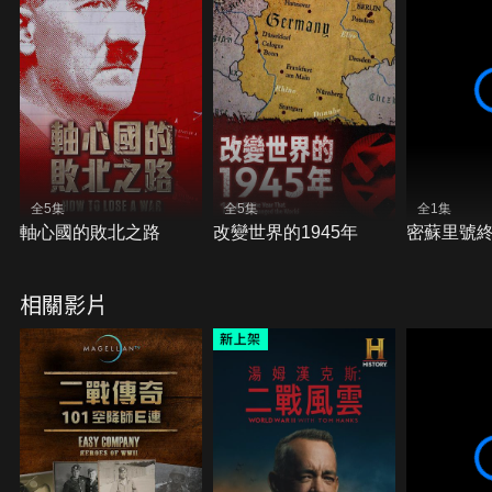
全5集
全5集
全1集
軸心國的敗北之路
改變世界的1945年
密蘇里號
相關影片