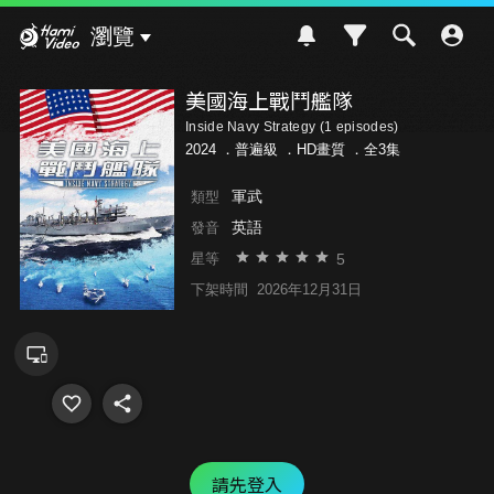
Hami Video
瀏覽
美國海上戰鬥艦隊
Inside Navy Strategy (1 episodes)
2024 ．
普遍級
．HD畫質 ．全3集
軍武
類型
英語
發音
5
星等
下架時間
2026年12月31日
請先登入