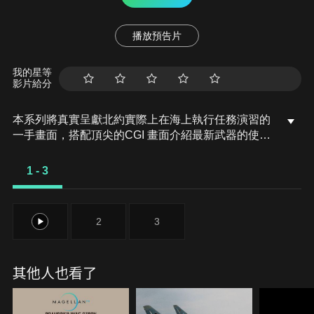
播放預告片
我的星等
影片給分
本系列將真實呈獻北約實際上在海上執行任務演習的
一手畫面，搭配頂尖的CGI 畫面介紹最新武器的使用
與不為人知的細節，並由功勳卓著的軍官深度解析背
後的策略演習。系列還將解密從未公開過的罕見資
1 - 3
料，帶領觀眾走進10萬噸級航空母艦內部。
1
2
3
其他人也看了