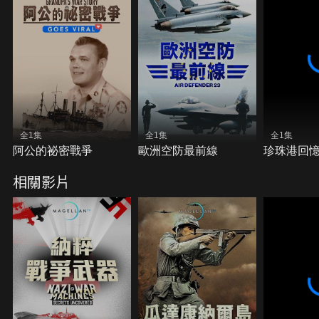
全1集
全1集
全1集
阿公的祕密戰爭
歐洲空防最前線
珍珠港回
相關影片