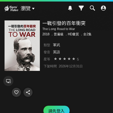
Hami Video
瀏覽
一戰引發的百年衝突
The Long Road to War
2018 ．
普遍級
．HD畫質 ．全2集
軍武
類型
英語
發音
5
星等
下架時間
2026年12月31日
請先登入