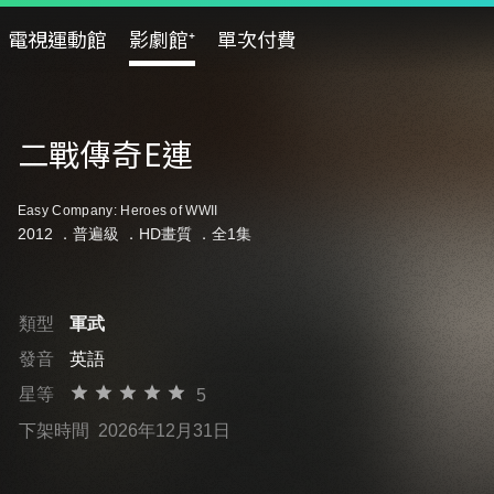
電視運動館
影劇館⁺
單次付費
二戰傳奇E連
Easy Company: Heroes of WWII
2012 ．
普遍級
．HD畫質 ．全1集
類型
軍武
發音
英語
星等
5
下架時間
2026年12月31日