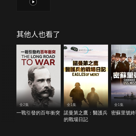
1
其他人也看了
全2集
全1集
全1集
一戰引發的百年衝突
諾曼第之鷹：醫護兵
密蘇里號終
的戰場日記