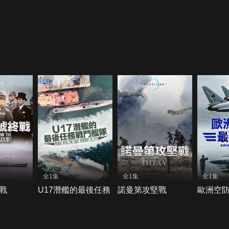
全1集
全1集
全1集
戰
U17潛艦的最後任務
諾曼第攻堅戰
歐洲空