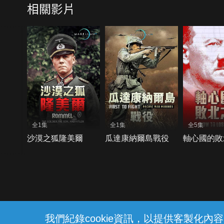
相關影片
全1集
全1集
全5集
沙漠之狐隆美爾
瓜達康納爾島戰役
軸心國的敗
{{notifyMsg}}
我們紀錄cookie資訊，以提供客製化