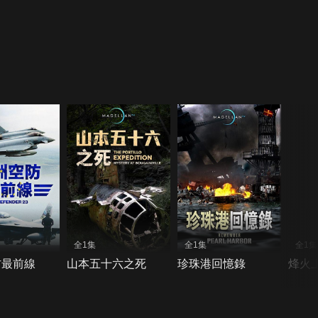
全1集
全1集
全1集
防最前線
山本五十六之死
珍珠港回憶錄
烽火