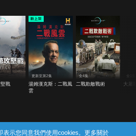
更新至第2集
全4集
全1集
攻堅戰
湯姆漢克斯：二戰風
二戰欺敵戰術
大屠
雲
示您同意我們使用cookies。更多關於