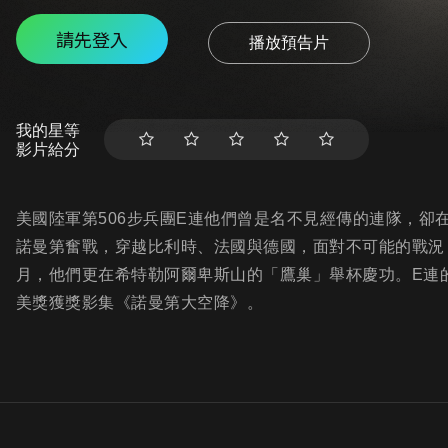
請先登入
播放預告片
我的星等
影片給分
美國陸軍第506步兵團E連他們曾是名不見經傳的連隊，卻
諾曼第奮戰，穿越比利時、法國與德國，面對不可能的戰況，
月，他們更在希特勒阿爾卑斯山的「鷹巢」舉杯慶功。E連
美獎獲獎影集《諾曼第大空降》。