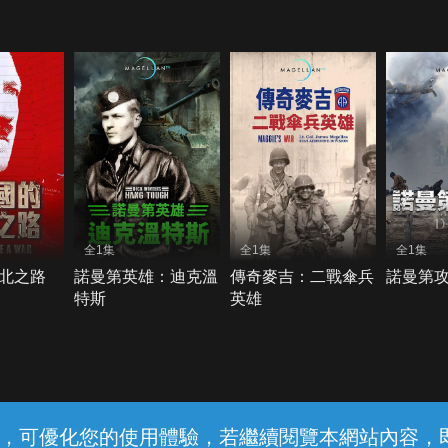
全1集
全1集
全1集
北之路
諾曼第英雄：迪克溫
傳奇麥吉：二戰傘兵
諾曼第
特斯
英雄
常見問題
線上客服
服務條款
隱私權保護
內容，可優化您的使用體驗，若繼續閱覽本網站內容，即表