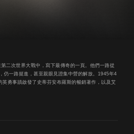
在第二次世界大戰中，寫下最傳奇的一頁。他們一路從
仍一路挺進，甚至親眼見證集中營的解放。1945年4
的英勇事蹟啟發了史蒂芬安布羅斯的暢銷著作，以及艾