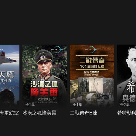
全1集
全1集
全2集
海軍航空
沙漠之狐隆美爾
二戰傳奇E連
希特勒