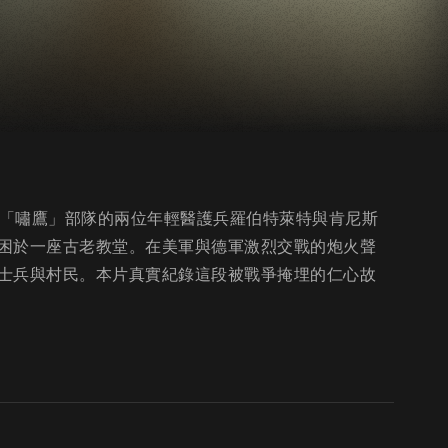
空降師「嘯鷹」部隊的兩位年輕醫護兵羅伯特萊特與肯尼斯
困於一座古老教堂。在美軍與德軍激烈交戰的炮火聲
士兵與村民。本片真實紀錄這段被戰爭掩埋的仁心故