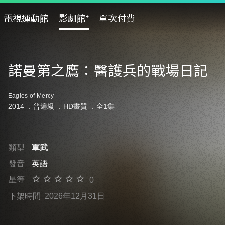
電視運動館
影劇館⁺
單次付費
諾曼第之鷹：醫護兵的戰場日記
Eagles of Mercy
2014 ．
普遍級
．HD畫質 ．全1集
類型
軍武
發音
英語
星等
0
下架時間
2026年12月31日