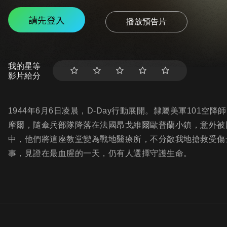
請先登入
播放預告片
我的星等
影片給分
1944年6月6日凌晨，D-Day行動展開。隸屬美軍101
摩爾，隨傘兵部隊降落在法國昂戈維爾歐普蘭小鎮，意外被
中，他們將這座教堂變為戰地醫療所，不分敵我地搶救受傷
事，見證在最血腥的一天，仍有人選擇守護生命。