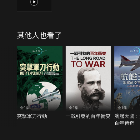
1
其他人也看了
全1集
全2集
全1集
突擊軍刀行動
一戰引發的百年衝突
航艦天鷹：
百年傳奇