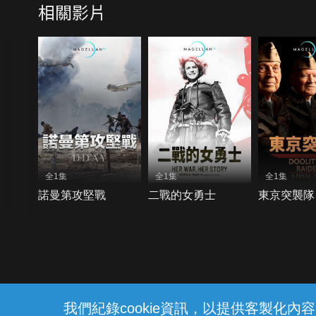
相關影片
全1集
全1集
全1集
諾曼第攻堅戰
二戰的女勇士
東京突襲隊
{{notifyMsg}}
我們紀錄cookie資訊，以提供客製化