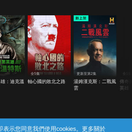
全5集
更新至第2集
全1集
英雄：迪克溫
軸心國的敗北之路
湯姆漢克斯：二戰風
傳奇
雲
英雄
示您同意我們使用cookies。更多關於