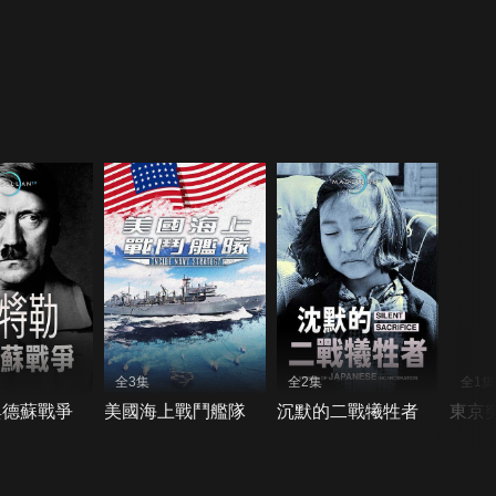
全3集
全2集
全1集
與德蘇戰爭
美國海上戰鬥艦隊
沉默的二戰犧牲者
東京