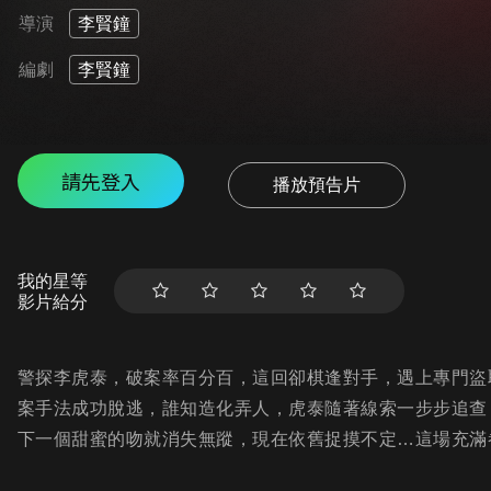
導演
李賢鐘
編劇
李賢鐘
請先登入
播放預告片
我的星等
影片給分
警探李虎泰，破案率百分百，這回卻棋逢對手，遇上專門盜
案手法成功脫逃，誰知造化弄人，虎泰隨著線索一步步追查
下一個甜蜜的吻就消失無蹤，現在依舊捉摸不定…這場充滿