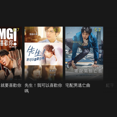
6.7
6.3
5.7
：就要喜歡你
先生！我可以喜歡你
宅配男逃亡曲
紅字
嗎