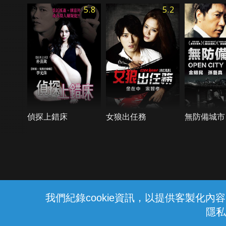
5.8
5.2
偵探上錯床
女狼出任務
無防備城市
{{notifyMsg}}
我們紀錄cookie資訊，以提供客製化
隱私