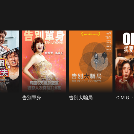
告別單身
告別大騙局
ＯＭＧ