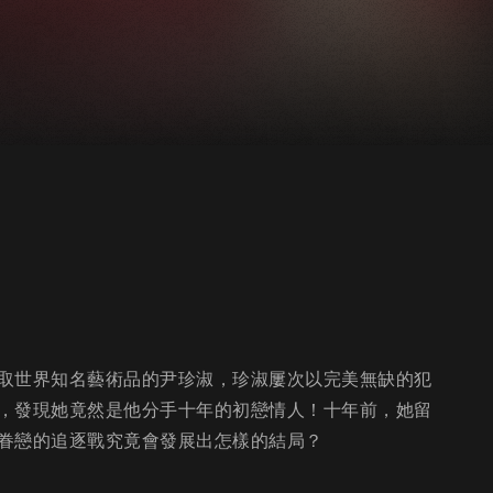
取世界知名藝術品的尹珍淑，珍淑屢次以完美無缺的犯
，發現她竟然是他分手十年的初戀情人！十年前，她留
眷戀的追逐戰究竟會發展出怎樣的結局？