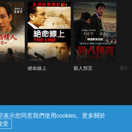
5.1
人
絕命線上
殺人預言
電影
示您同意我們使用cookies。更多關於