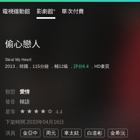
電視運動館
影劇館⁺
單次付費
偷心戀人
Steal My Heart
2013．韓國．115分鐘 ．
輔12級
．
評分6.4
．HD畫質
類型
愛情
發音
韓語
星等
4.4
下架時間 2033年04月16日
演員
金亞中
周元
車太鉉
白道彬
金希沅