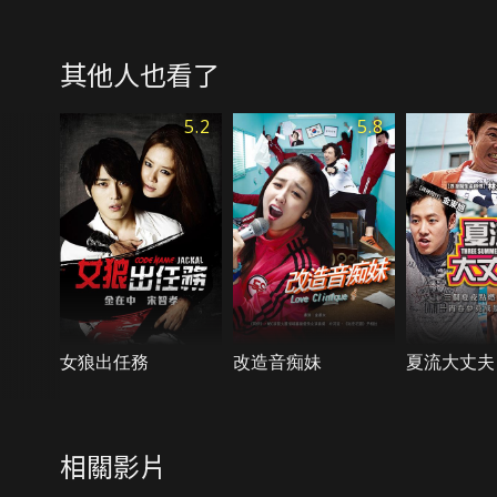
其他人也看了
5.2
5.8
女狼出任務
改造音痴妹
夏流大丈夫
相關影片