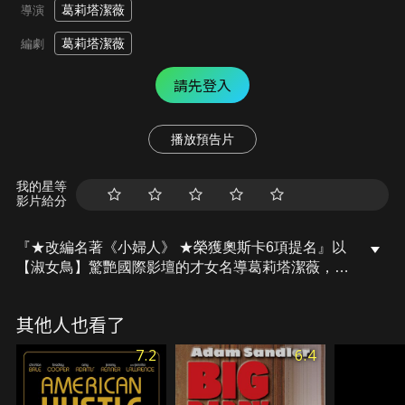
葛莉塔潔薇
導演
葛莉塔潔薇
編劇
請先登入
播放預告片
我的星等
影片給分
『★改編名著《小婦人》 ★榮獲奧斯卡6項提名』以
【淑女鳥】驚艷國際影壇的才女名導葛莉塔潔薇，改
編自經典名著《小婦人》，並將其原著作者露易莎梅
奧爾柯特的真實人生融入女主角喬馬區的故事之中。
其他人也看了
電影透過葛莉塔潔薇細膩的視角，重新詮釋馬區家族
四位個性截然不同的姊妹的成長，而屬於她們的信念
7.2
6.4
活在不同世代觀眾的心裡...。