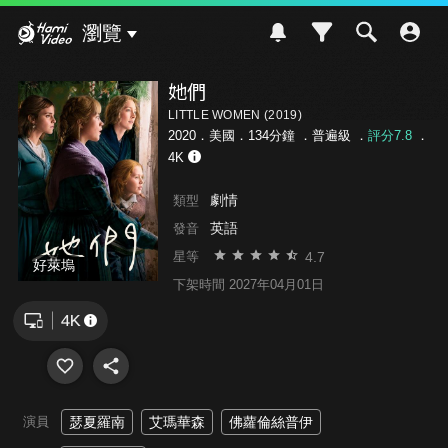
Hami Video
瀏覽
她們
LITTLE WOMEN (2019)
2020．美國．134分鐘 ．
普遍級
．
評分7.8
．
4K
劇情
類型
英語
發音
4.7
星等
好萊塢
下架時間 2027年04月01日
演員
瑟夏羅南
艾瑪華森
佛蘿倫絲普伊